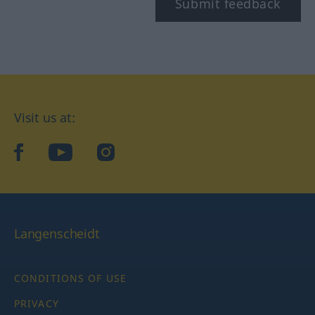
Submit feedback
Visit us at:
facebook
YouTube
Instagram
Langenscheidt
CONDITIONS OF USE
PRIVACY