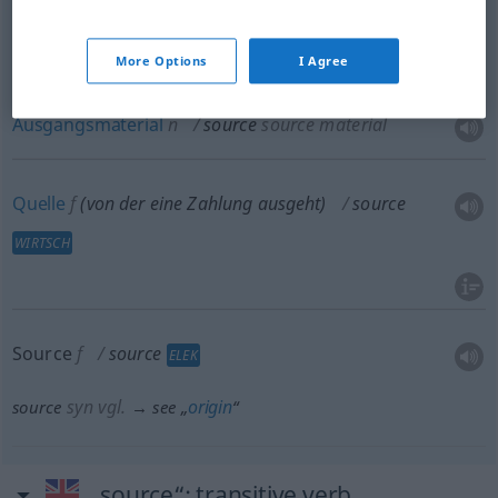
Ausgang
m
source
FIG
More Options
I Agree
Ausgangsmaterial
n
source
source material
Quelle
f
(von der eine Zahlung ausgeht)
source
WIRTSCH
Source
f
source
ELEK
syn vgl.
origin
source
→ see „
“
„source“
: transitive verb