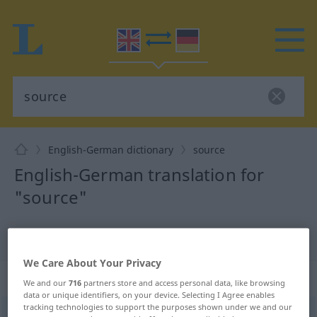
English-German dictionary
source
English-German translation for
"source"
"source" German translation
We Care About Your Privacy
„source“
: noun
We and our
716
partners store and access personal data, like browsing
data or unique identifiers, on your device. Selecting I Agree enables
tracking technologies to support the purposes shown under we and our
source
[sɔː(r)s]
s