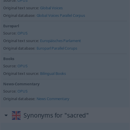
Source:
OPUS
Original text source:
Global Voices
Original database:
Global Voices Parallel Corpus
Europarl
Source:
OPUS
Original text source:
Europäisches Parlament
Original database:
Europarl Parallel Corups
Books
Source:
OPUS
Original text source:
Bilingual Books
News-Commentary
Source:
OPUS
Original database:
News Commentary
Synonyms for "sacred"