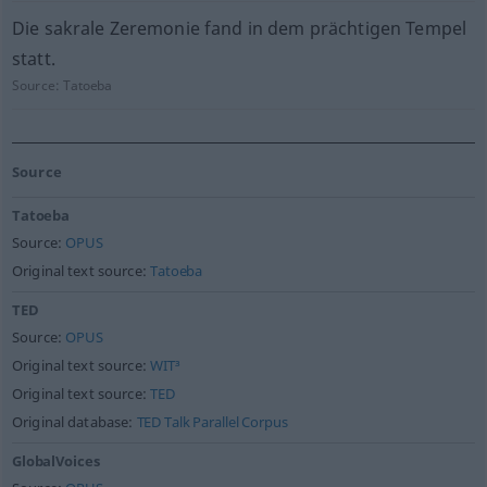
Die sakrale Zeremonie fand in dem prächtigen Tempel
statt.
Source:
Tatoeba
Source
Tatoeba
Source:
OPUS
Original text source:
Tatoeba
TED
Source:
OPUS
Original text source:
WIT³
Original text source:
TED
Original database:
TED Talk Parallel Corpus
GlobalVoices