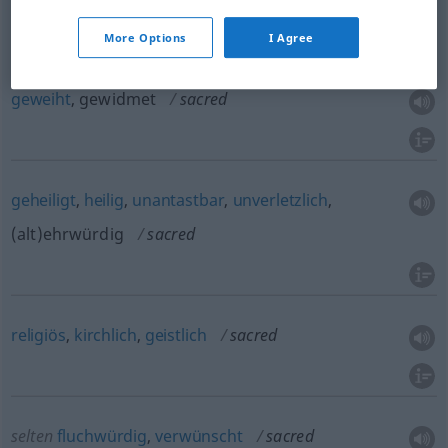
More Options
I Agree
geweiht
, gewidmet
sacred
geheiligt
,
heilig
,
unantastbar
,
unverletzlich
,
(alt)ehrwürdig
sacred
religiös
,
kirchlich
,
geistlich
sacred
selten
fluchwürdig
,
verwünscht
sacred