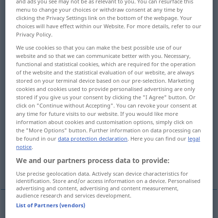
and ads you see may not be as relevant to you. You can resurface this
menu to change your choices or withdraw consent at any time by
Overview of all translations
clicking the Privacy Settings link on the bottom of the webpage. Your
choices will have effect within our Website. For more details, refer to our
(For more details, click/tap on the translation)
Privacy Policy.
We use cookies so that you can make the best possible use of our
heilig, geheiligt, geweiht
website and so that we can communicate better with you. Necessary,
functional and statistical cookies, which are required for the operation
of the website and the statistical evaluation of our website, are always
geweiht, gewidmet
stored on your terminal device based on our pre-selection. Marketing
cookies and cookies used to provide personalised advertising are only
stored if you give us your consent by clicking the "I Agree" button. Or
geheiligt, heilig, unantastbar, unverletzlich,
click on "Continue without Accepting". You can revoke your consent at
altehrwürdig
any time for future visits to our website. If you would like more
information about cookies and customisation options, simply click on
the "More Options" button. Further information on data processing can
be found in our
data protection declaration
. Here you can find our
legal
religiös, kirchlich, geistlich
notice
.
We and our partners process data to provide:
fluchwürdig, verwünscht
Use precise geolocation data. Actively scan device characteristics for
identification. Store and/or access information on a device. Personalised
advertising and content, advertising and content measurement,
audience research and services development.
List of Partners (vendors)
heilig
,
geheiligt
,
geweiht
(
to
)
sacred
REL
DAT