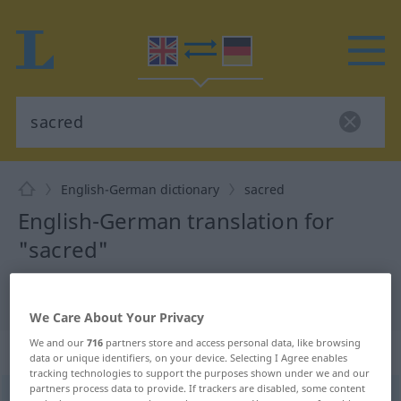
English-German dictionary
sacred
English-German translation for
"sacred"
"sacred" German translation
We Care About Your Privacy
We and our
716
partners store and access personal data, like browsing
„sacred“
: adjective
data or unique identifiers, on your device. Selecting I Agree enables
tracking technologies to support the purposes shown under we and our
partners process data to provide. If trackers are disabled, some content
sacred
[ˈseikrid]
adj