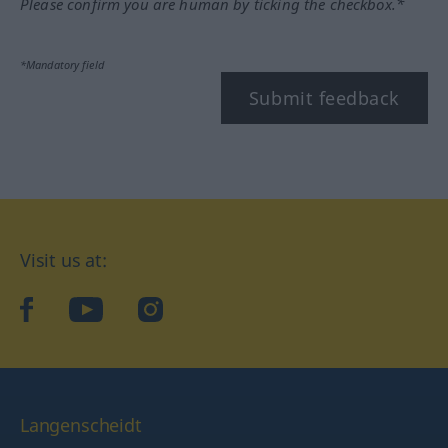
Please confirm you are human by ticking the checkbox.*
*Mandatory field
Submit feedback
Visit us at:
facebook
YouTube
Instagram
Langenscheidt