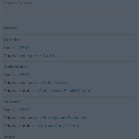
Source:
Tatoeba
Source
Tatoeba
Source:
OPUS
Original text source:
Tatoeba
GlobalVoices
Source:
OPUS
Original text source:
Global Voices
Original database:
Global Voices Parallel Corpus
Europarl
Source:
OPUS
Original text source:
Europäisches Parlament
Original database:
Europarl Parallel Corups
Books