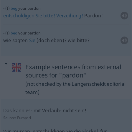
(I)
beg
your pardon
entschuldigen
Sie
bitte!
Verzeihung!
Pardon!
(I)
beg
your pardon
wie sagten
Sie
(doch eben)? wie bitte?
Example sentences from external
sources for "pardon"
(not checked by the Langenscheidt editorial
team)
Das kann es- mit Verlaub- nicht sein!
Source:
Europarl
Wir müssen, entschuldigen Sie die Floskel, für