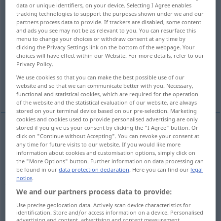
data or unique identifiers, on your device. Selecting I Agree enables
tracking technologies to support the purposes shown under we and our
Overview of all translations
partners process data to provide. If trackers are disabled, some content
(For more details, click/tap on the translation)
and ads you see may not be as relevant to you. You can resurface this
menu to change your choices or withdraw consent at any time by
clicking the Privacy Settings link on the bottom of the webpage. Your
verzeihen, entschuldigen
vergeben
choices will have effect within our Website. For more details, refer to our
Privacy Policy.
das Leben schenken, die Strafe erlassen,
We use cookies so that you can make the best possible use of our
website and so that we can communicate better with you. Necessary,
begnadigen
functional and statistical cookies, which are required for the operation
of the website and the statistical evaluation of our website, are always
stored on your terminal device based on our pre-selection. Marketing
cookies and cookies used to provide personalised advertising are only
stored if you give us your consent by clicking the "I Agree" button. Or
click on "Continue without Accepting". You can revoke your consent at
(jemandem
od
etwas)
verzeihen
pardon
excuse
any time for future visits to our website. If you would like more
information about cookies and customisation options, simply click on
the "More Options" button. Further information on data processing can
entschuldigen
(
oft
bloße Höflichkeitsformel)
be found in our
data protection declaration
. Here you can find our
legal
notice
.
pardon
We and our partners process data to provide:
Use precise geolocation data. Actively scan device characteristics for
identification. Store and/or access information on a device. Personalised
advertising and content, advertising and content measurement,