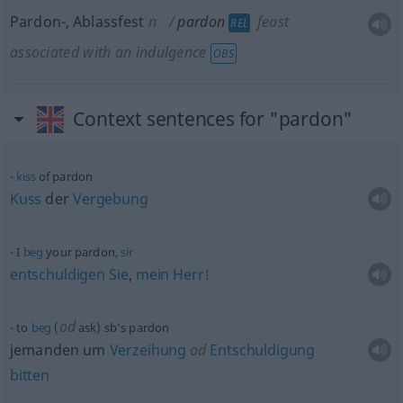
Pardon-, Ablassfest
n
pardon
feast
REL
associated with an indulgence
OBS
Context sentences for "pardon"
kiss
of pardon
Kuss
der
Vergebung
I
beg
your pardon,
sir
entschuldigen
Sie
,
mein
Herr!
od
to
beg
(
ask) sb’s pardon
jemanden um
Verzeihung
od
Entschuldigung
bitten