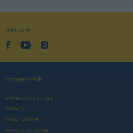
Visit us at:
facebook
YouTube
Instagram
Langenscheidt
CONDITIONS OF USE
PRIVACY
LEGAL NOTICE
PRIVACY SETTINGS