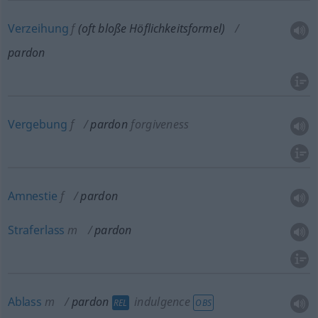
Verzeihung
f
(
oft
bloße Höflichkeitsformel)
pardon
Vergebung
f
pardon
forgiveness
Amnestie
f
pardon
Straferlass
m
pardon
Ablass
m
pardon
indulgence
REL
OBS