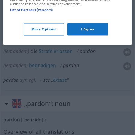
audience research and services development.
(Schuld)
vergeben
pardon
forgive
List of Partners (vendors)
(jemandem)
das
Leben
schenken
pardon
not
More Options
I Agree
punish
(jemandem)
die
Strafe
erlassen
pardon
(jemanden)
begnadigen
pardon
syn vgl.
excuse
pardon
→ see „
“
„pardon“
: noun
pardon
[ˈpɑː(r)dn]
s
Overview of all translations