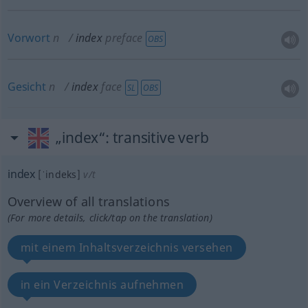
Vorwort
n
index
preface
OBS
Gesicht
n
index
face
SL
OBS
„index“
: transitive verb
index
[ˈindeks]
v/t
Overview of all translations
(For more details, click/tap on the translation)
mit einem Inhaltsverzeichnis versehen
in ein Verzeichnis aufnehmen