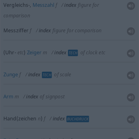
Vergleichs-,
Messzahl
f
index
figure for
comparison
Messziffer
f
index
figure for comparison
(Uhr-
etc
)
Zeiger
m
index
of clock
etc
TECH
Zunge
f
index
of scale
TECH
Arm
m
index
of signpost
Hand(zeichen
n
)
f
index
BUCHDRUCK