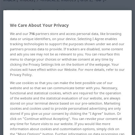
Overview of all translations
(For more details, click/tap on the translation)
We Care About Your Privacy
Inhaltsverzeichnis, Tabelle, Register,
We and our
716
partners store and access personal data, like browsing
Stichwortverzeichnis...
data or unique identifiers, on your device. Selecting I Agree enables
tracking technologies to support the purposes shown under we and our
partners process data to provide. If trackers are disabled, some content
Kartei
Anzeiger, Nachweiser, AnZeichen
and ads you see may not be as relevant to you. You can resurface this
menu to change your choices or withdraw consent at any time by
clicking the Privacy Settings link on the bottom of the webpage. Your
choices will have effect within our Website. For more details, refer to our
Index
Vergleichs-, Messzahl, Messziffer
Privacy Policy.
We use cookies so that you can make the best possible use of our
Zunge
Arm
Zeigefinger
website and so that we can communicate better with you. Necessary,
functional and statistical cookies, which are required for the operation
of the website and the statistical evaluation of our website, are always
SchädelIndex
stored on your terminal device based on our pre-selection. Marketing
cookies and cookies used to provide personalised advertising are only
stored if you give us your consent by clicking the "I Agree" button. Or
click on "Continue without Accepting". You can revoke your consent at
Exponent, Index, Kennziffer, Charakteristik
any time for future visits to our website. If you would like more
information about cookies and customisation options, simply click on
the "More Options" button. Further information on data processing can