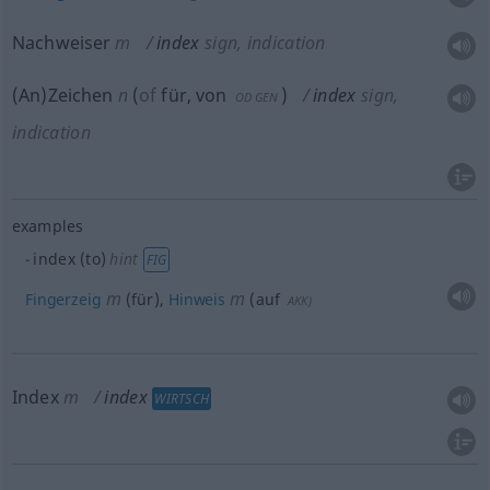
Nachweiser
m
index
sign, indication
(An)Zeichen
n
(
of
für, von
)
index
sign,
OD
GEN
indication
examples
index (to)
hint
FIG
m
m
Fingerzeig
(für),
Hinweis
(auf
AKK
)
Index
m
index
WIRTSCH