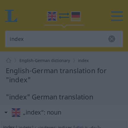
English-German dictionary
index
English-German translation for
"index"
"index" German translation
„index“
: noun
index
[ˈindeks]
s
<
indexes
;
indices
[-disiːz; -də-]
>