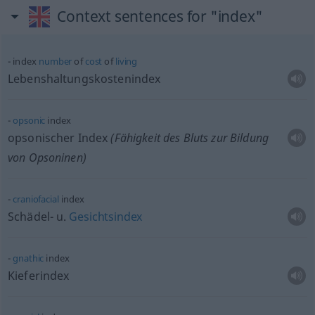
Context sentences for "index"
index
number
of
cost
of
living
Lebenshaltungskostenindex
opsonic
index
opsonischer Index
(Fähigkeit des Bluts zur Bildung
von Opsoninen)
craniofacial
index
Schädel-
u.
Gesichtsindex
gnathic
index
Kieferindex