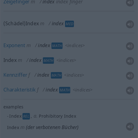
Zeigefinger
m
index
index finger
(Schädel)Index
m
index
MED
Exponent
m
index
<
indices
>
MATH
Index
m
index
<
indices
>
MATH
Kennziffer
f
index
<
indices
>
MATH
Charakteristik
f
index
<
indices
>
MATH
examples
a.
Index
,
Prohibitory Index
REL
m
(der verbotenen Bücher)
Index