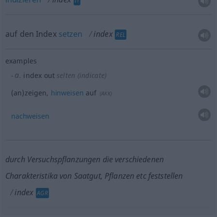
IT
auf den Index
setzen
index
REL
examples
a.
index out
selten
(indicate)
(an)zeigen,
hinweisen
auf
(
AKK
)
nachweisen
durch Versuchspflanzungen die verschiedenen
Charakteristika von Saatgut, Pflanzen
etc
feststellen
index
AGR