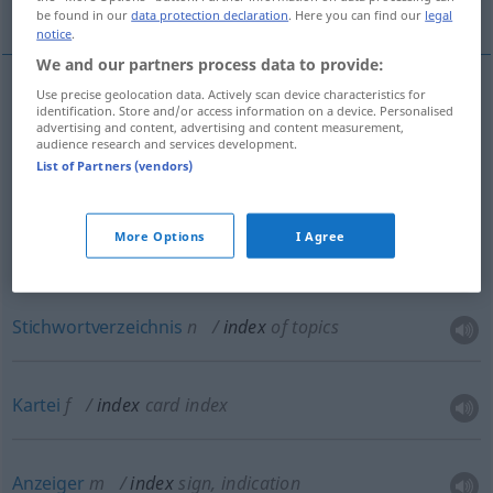
More translations...
be found in our
data protection declaration
. Here you can find our
legal
notice
.
We and our partners process data to provide:
Use precise geolocation data. Actively scan device characteristics for
identification. Store and/or access information on a device. Personalised
Inhaltsverzeichnis
n
index
advertising and content, advertising and content measurement,
audience research and services development.
List of Partners (vendors)
Tabelle
f
index
Register
n
index
More Options
I Agree
Index
m
index
Stichwortverzeichnis
n
index
of topics
Kartei
f
index
card index
Anzeiger
m
index
sign, indication