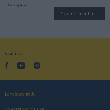
*Mandatory field
Submit feedback
Visit us at:
facebook
YouTube
Instagram
Langenscheidt
CONDITIONS OF USE