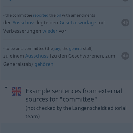
the committee
reported
the
bill
with amendments
der
Ausschuss
legte den
Gesetzesvorlage
mit
Verbesserungen
wieder
vor
to be on a committee (the
jury
, the
general
staff)
zu einem
Ausschuss
(zu den Geschworenen, zum
Generalstab)
gehören
Example sentences from external
sources for "committee"
(not checked by the Langenscheidt editorial
team)