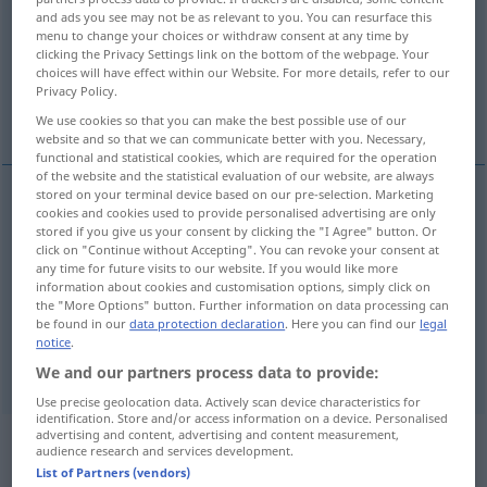
and ads you see may not be as relevant to you. You can resurface this
menu to change your choices or withdraw consent at any time by
Overview of all translations
clicking the Privacy Settings link on the bottom of the webpage. Your
(For more details, click/tap on the translation)
choices will have effect within our Website. For more details, refer to our
Privacy Policy.
Komitee, Ausschuss, Kommission
We use cookies so that you can make the best possible use of our
website and so that we can communicate better with you. Necessary,
functional and statistical cookies, which are required for the operation
of the website and the statistical evaluation of our website, are always
stored on your terminal device based on our pre-selection. Marketing
cookies and cookies used to provide personalised advertising are only
Komitee
n
committee
stored if you give us your consent by clicking the "I Agree" button. Or
click on "Continue without Accepting". You can revoke your consent at
any time for future visits to our website. If you would like more
Ausschuss
m
committee
information about cookies and customisation options, simply click on
the "More Options" button. Further information on data processing can
be found in our
data protection declaration
. Here you can find our
legal
Kommission
f
committee
notice
.
We and our partners process data to provide:
Use precise geolocation data. Actively scan device characteristics for
identification. Store and/or access information on a device. Personalised
advertising and content, advertising and content measurement,
Example sentences from external
audience research and services development.
List of Partners (vendors)
sources for "committee"