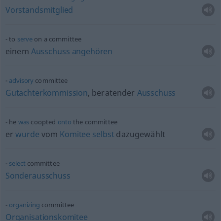
Vorstandsmitglied
to
serve
on a committee
einem
Ausschuss
angehören
advisory
committee
Gutachterkommission
, beratender
Ausschuss
he
was
coopted
onto
the committee
er
wurde
vom
Komitee
selbst
dazugewählt
select
committee
Sonderausschuss
organizing
committee
Organisationskomitee