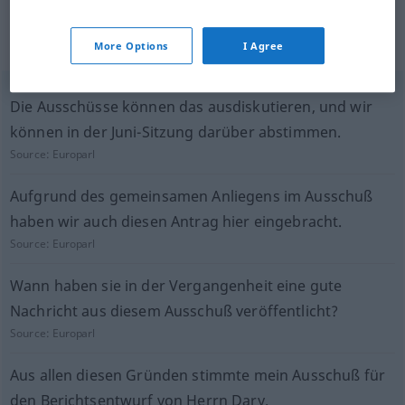
(not checked by the Langenscheidt editorial
More Options
I Agree
team)
Die Ausschüsse können das ausdiskutieren, und wir
können in der Juni-Sitzung darüber abstimmen.
Source:
Europarl
Aufgrund des gemeinsamen Anliegens im Ausschuß
haben wir auch diesen Antrag hier eingebracht.
Source:
Europarl
Wann haben sie in der Vergangenheit eine gute
Nachricht aus diesem Ausschuß veröffentlicht?
Source:
Europarl
Aus allen diesen Gründen stimmte mein Ausschuß für
den Berichtsentwurf von Herrn Dary.