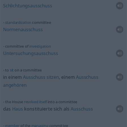
Schlichtungsausschuss
standardization
committee
Normenausschuss
committee of
investigation
Untersuchungsausschuss
to
sit
on a committee
in einem
Ausschuss
sitzen
, einem
Ausschuss
angehören
the House
resolved
itself
into a committee
das
Haus
konstituierte sich als
Ausschuss
member
of the
managing
committee