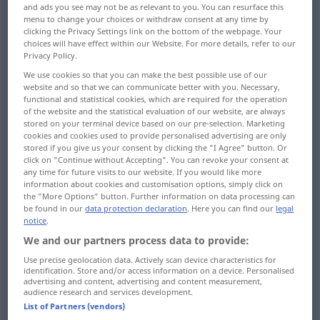
and ads you see may not be as relevant to you. You can resurface this
menu to change your choices or withdraw consent at any time by
Overview of all translations
clicking the Privacy Settings link on the bottom of the webpage. Your
(For more details, click/tap on the translation)
choices will have effect within our Website. For more details, refer to our
Privacy Policy.
erschaffen, ins Leben rufen, hervorbringen,
We use cookies so that you can make the best possible use of our
website and so that we can communicate better with you. Necessary,
erzeugen
functional and statistical cookies, which are required for the operation
of the website and the statistical evaluation of our website, are always
stored on your terminal device based on our pre-selection. Marketing
erstellen
hervorrufen, machen
cookies and cookies used to provide personalised advertising are only
stored if you give us your consent by clicking the "I Agree" button. Or
click on "Continue without Accepting". You can revoke your consent at
schaffen
any time for future visits to our website. If you would like more
information about cookies and customisation options, simply click on
the "More Options" button. Further information on data processing can
erzeugen, hervorrufen, -bringen, verursachen
be found in our
data protection declaration
. Here you can find our
legal
notice
.
We and our partners process data to provide:
kreieren, zum ersten Mal richtig gestalten
Use precise geolocation data. Actively scan device characteristics for
identification. Store and/or access information on a device. Personalised
ernennen
erheben zu, machen zu
advertising and content, advertising and content measurement,
audience research and services development.
List of Partners (vendors)