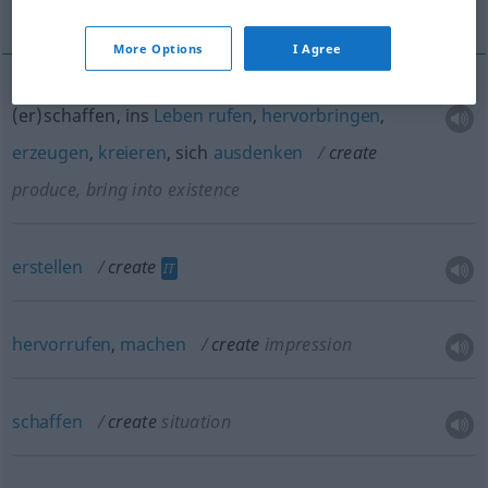
kreieren, sich ausdenken
More Options
I Agree
(er)schaffen, ins
Leben
rufen
,
hervorbringen
,
erzeugen
,
kreieren
, sich
ausdenken
create
produce, bring into existence
erstellen
create
IT
hervorrufen
,
machen
create
impression
schaffen
create
situation