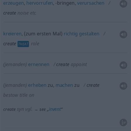
erzeugen
,
hervorrufen
, -bringen,
verursachen
create
noise
etc
kreieren
, (zum ersten Mal)
richtig
gestalten
create
role
THEAT
(jemanden)
ernennen
create
appoint
(jemanden)
erheben
zu,
machen
zu
create
bestow title on
syn vgl.
invent
create
→ see „
“