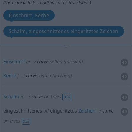
(For more details, click/tap on the translation)
Einschnitt, Kerbe
Schalm, eingeschnittenes eingeritztes Zeichen
Einschnitt
m
carve
selten
(incision)
Kerbe
f
carve
selten
(incision)
Schalm
m
carve
on trees
OBS
eingeschnittenes
od
eingeritztes
Zeichen
carve
on trees
OBS