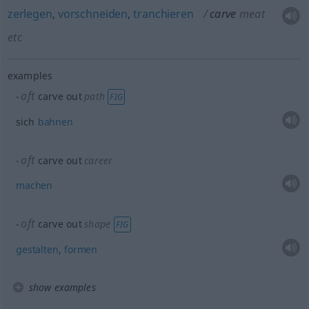
zerlegen
,
vorschneiden
,
tranchieren
carve
meat
etc
examples
oft
carve out
path
FIG
sich
bahnen
oft
carve out
career
machen
oft
carve out
shape
FIG
gestalten
,
formen
show examples