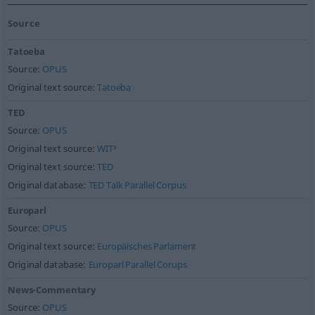
Source
Tatoeba
Source:
OPUS
Original text source:
Tatoeba
TED
Source:
OPUS
Original text source:
WIT³
Original text source:
TED
Original database:
TED Talk Parallel Corpus
Europarl
Source:
OPUS
Original text source:
Europäisches Parlament
Original database:
Europarl Parallel Corups
News-Commentary
Source:
OPUS