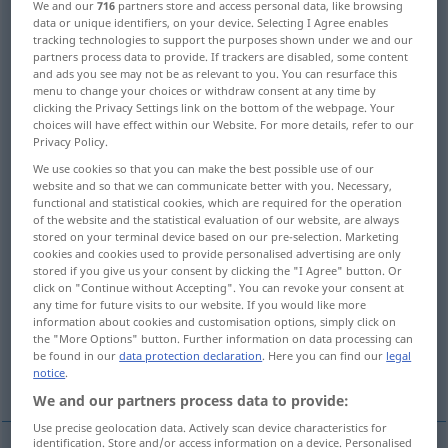
We and our
716
partners store and access personal data, like browsing
data or unique identifiers, on your device. Selecting I Agree enables
Overview of all translations
tracking technologies to support the purposes shown under we and our
partners process data to provide. If trackers are disabled, some content
(For more details, click/tap on the translation)
and ads you see may not be as relevant to you. You can resurface this
menu to change your choices or withdraw consent at any time by
schnitzen, meißeln
clicking the Privacy Settings link on the bottom of the webpage. Your
choices will have effect within our Website. For more details, refer to our
Privacy Policy.
ausschnitzen, -meißeln
We use cookies so that you can make the best possible use of our
website and so that we can communicate better with you. Necessary,
functional and statistical cookies, which are required for the operation
einschneiden, -meißeln
of the website and the statistical evaluation of our website, are always
stored on your terminal device based on our pre-selection. Marketing
cookies and cookies used to provide personalised advertising are only
mit Schnitzereien verzieren
stored if you give us your consent by clicking the "I Agree" button. Or
click on "Continue without Accepting". You can revoke your consent at
any time for future visits to our website. If you would like more
zerlegen, vorschneiden, tranchieren
information about cookies and customisation options, simply click on
the "More Options" button. Further information on data processing can
be found in our
data protection declaration
. Here you can find our
legal
More examples...
notice
.
We and our partners process data to provide:
Use precise geolocation data. Actively scan device characteristics for
identification. Store and/or access information on a device. Personalised