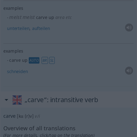
examples
meist
meist
carve up
area
etc
unterteilen
,
aufteilen
examples
carve up
AUTO
BR
SL
schneiden
„carve“
: intransitive verb
carve
[kɑː(r)v]
v/i
Overview of all translations
(For more details, click/tap on the translation)