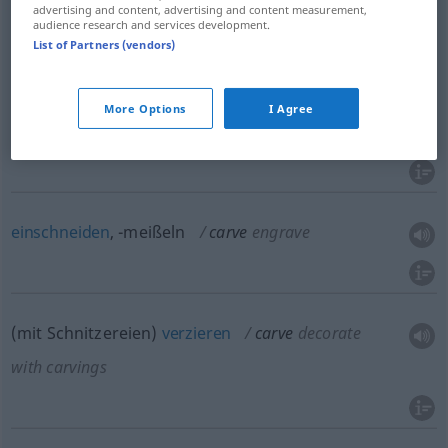
advertising and content, advertising and content measurement,
audience research and services development.
schnitzen
,
meißeln
carve
block
List of Partners (vendors)
More Options
I Agree
ausschnitzen
, -meißeln
carve
make by carving
einschneiden
, -meißeln
carve
engrave
(mit Schnitzereien)
verzieren
carve
decorate
with carvings