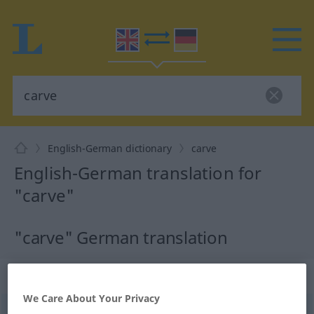
English-German dictionary
carve
English-German translation for
"carve"
"carve" German translation
„carve“
: transitive verb
We Care About Your Privacy
carve
[kɑː(r)v]
v/t