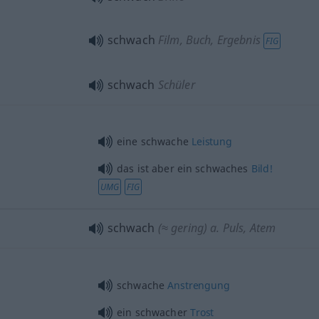
schwach
Film, Buch, Ergebnis
FIG
schwach
Schüler
eine schwache
Leistung
das ist aber ein schwaches
Bild!
UMG
FIG
schwach
(≈ gering)
a.
Puls, Atem
schwache
Anstrengung
ein schwacher
Trost