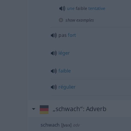
une
faible
tentative
show examples
pas
fort
léger
faible
régulier
„schwach“
: Adverb
schwach
[ʃvax]
adv