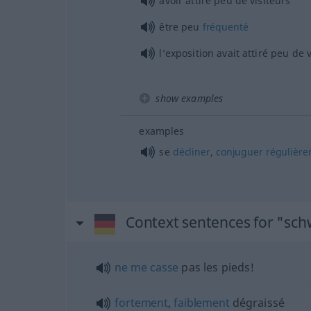
avoir attiré peu de visiteurs
être peu
fréquenté
l’exposition avait attiré peu de 
show examples
examples
se
décliner
,
conjuguer
régulièr
Context sentences for "sc
ne
me
casse
pas les pieds!
fortement
,
faiblement
dégraissé