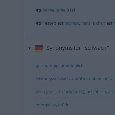
ne
me
tente
pas!
l’esprit est
prompt
,
mais
la
chair
est
Synonyms for "schwach"
geringfügig
,
unerheblich
leistungsschwach
,
unfähig
,
unbegabt
,
ta
billig (ugs.)
,
traurig (ugs.)
,
betrüblich
,
arm
energielos
,
müde