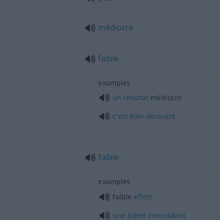
médiocre
faible
examples
un
résultat
médiocre
c’est
bien
décevant
faible
examples
faible
effort
une
piètre
consolation