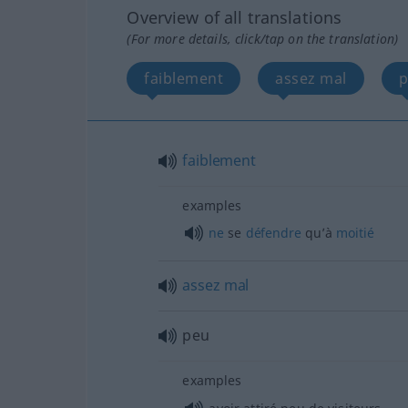
Overview of all translations
(For more details, click/tap on the translation)
faiblement
assez mal
p
faiblement
examples
ne
se
défendre
qu’à
moitié
assez
mal
peu
examples