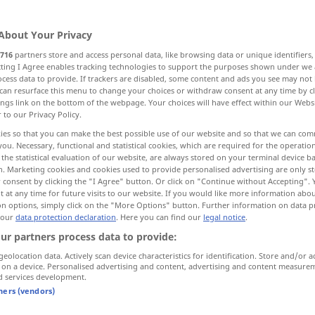
>
About Your Privacy
716
partners store and access personal data, like browsing data or unique identifiers
ecting I Agree enables tracking technologies to support the purposes shown under we
cess data to provide. If trackers are disabled, some content and ads you see may not 
 mauvais, faible, peu puissant, pas fort, médiocre
can resurface this menu to change your choices or withdraw consent at any time by cl
ings link on the bottom of the webpage. Your choices will have effect within our Webs
r to our Privacy Policy.
régulier
faible
ies so that you can make the best possible use of our website and so that we can co
you. Necessary, functional and statistical cookies, which are required for the operatio
the statistical evaluation of our website, are always stored on your terminal device 
n. Marketing cookies and cookies used to provide personalised advertising are only st
 consent by clicking the "I Agree" button. Or click on "Continue without Accepting".
schwach
 at any time for future visits to our website. If you would like more information abo
on options, simply click on the "More Options" button. Further information on data p
 our
data protection declaration
. Here you can find our
legal notice
.
schwach
(≈ kraftlos)
ur partners process data to provide:
geolocation data. Actively scan device characteristics for identification. Store and/or a
 on a device. Personalised advertising and content, advertising and content measure
d services development.
schwach
tners (vendors)