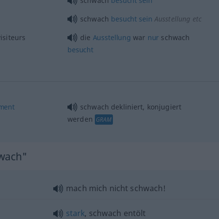
schwach
besucht
sein
schwach
besucht
sein
Ausstellung etc
visiteurs
die
Ausstellung
war
nur
schwach
besucht
ement
schwach dekliniert, konjugiert
werden
GRAM
hwach"
mach mich nicht schwach!
stark
, schwach entölt