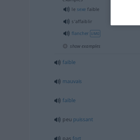
le
sexe
faible
s’affaiblir
flancher
UMG
show examples
faible
mauvais
faible
peu
puissant
pas
fort