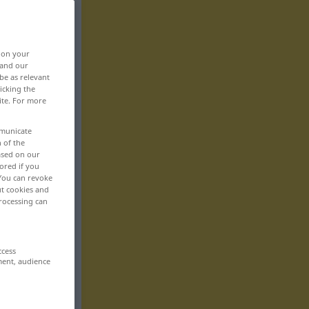
, on your
 and our
be as relevant
icking the
ite. For more
mmunicate
n of the
based on our
ored if you
 You can revoke
ut cookies and
rocessing can
ccess
ment, audience