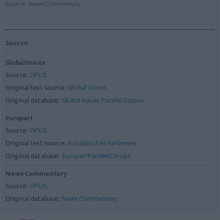
Source:
News-Commentary
Source
GlobalVoices
Source:
OPUS
Original text source:
Global Voices
Original database:
Global Voices Parallel Corpus
Europarl
Source:
OPUS
Original text source:
Europäisches Parlament
Original database:
Europarl Parallel Corups
News-Commentary
Source:
OPUS
Original database:
News Commentary