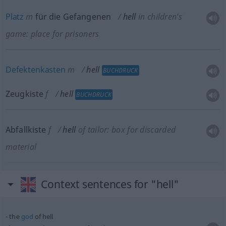
Platz
m
für die Gefangenen
hell
in children’s
game: place for prisoners
Defektenkasten
m
hell
BUCHDRUCK
Zeugkiste
f
hell
BUCHDRUCK
Abfallkiste
f
hell
of tailor: box for discarded
material
Context sentences for "hell"
the
god
of hell