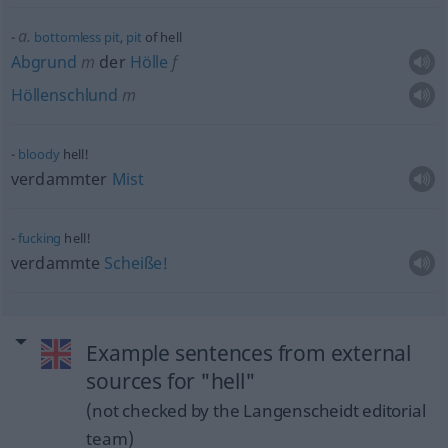
a.
bottomless
pit
,
pit
of hell
Abgrund
m
der
Hölle
f
Höllenschlund
m
bloody
hell!
verdammter
Mist
fucking
hell!
verdammte
Scheiße!
Example sentences from external
sources for "hell"
(not checked by the Langenscheidt editorial
team)