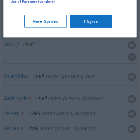
List of Partners (vendors)
More Options
I Agree
Teufel
m
hell
INTENS
Hölle
f
hell
Spielhölle
f
hell
selten
(gambling den)
Gefängnis
n
hell
selten
(prison, dungeon)
Kerker
m
hell
selten
(prison, dungeon)
Verlies
n
hell
selten
(prison, dungeon)