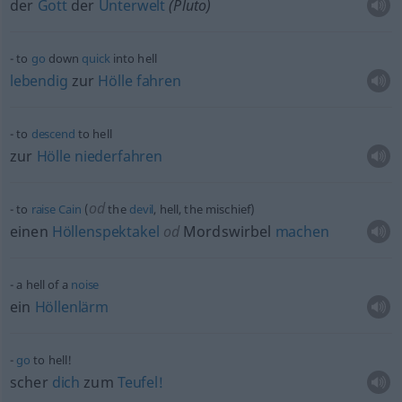
der
Gott
der
Unterwelt
(Pluto)
to
go
down
quick
into hell
lebendig
zur
Hölle
fahren
to
descend
to hell
zur
Hölle
niederfahren
od
to
raise
Cain
(
the
devil
, hell, the mischief)
einen
Höllenspektakel
od
Mordswirbel
machen
a hell of a
noise
ein
Höllenlärm
go
to hell!
scher
dich
zum
Teufel!