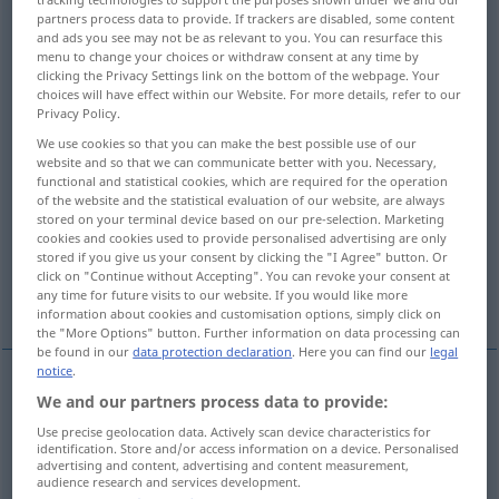
partners process data to provide. If trackers are disabled, some content
and ads you see may not be as relevant to you. You can resurface this
Overview of all translations
menu to change your choices or withdraw consent at any time by
(For more details, click/tap on the translation)
clicking the Privacy Settings link on the bottom of the webpage. Your
choices will have effect within our Website. For more details, refer to our
Privacy Policy.
Hölle
Hölle
Teufel, Hölle
We use cookies so that you can make the best possible use of our
website and so that we can communicate better with you. Necessary,
Spielhölle
Gefängnis, Kerker, Verlies
functional and statistical cookies, which are required for the operation
of the website and the statistical evaluation of our website, are always
stored on your terminal device based on our pre-selection. Marketing
Platz für die Gefangenen
cookies and cookies used to provide personalised advertising are only
stored if you give us your consent by clicking the "I Agree" button. Or
click on "Continue without Accepting". You can revoke your consent at
Defektenkasten, Zeugkiste
Abfallkiste
any time for future visits to our website. If you would like more
information about cookies and customisation options, simply click on
the "More Options" button. Further information on data processing can
be found in our
data protection declaration
. Here you can find our
legal
notice
.
We and our partners process data to provide:
Hölle
f
hell
REL
Use precise geolocation data. Actively scan device characteristics for
identification. Store and/or access information on a device. Personalised
advertising and content, advertising and content measurement,
audience research and services development.
Hölle
f
hell
FIG