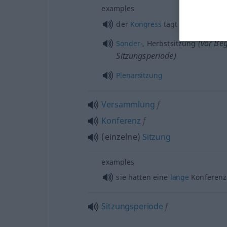
examples
der
Kongress
tagt
(vor Beg
Sonder-
, Herbstsitzung
Sitzungsperiode)
Plenarsitzung
Versammlung
f
Konferenz
f
(einzelne)
Sitzung
examples
sie hatten eine
lange
Konferenz
Sitzungsperiode
f