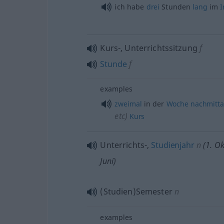
ich habe
drei
Stunden
lang
im
I
Kurs-, Unterrichtssitzung
f
Stunde
f
examples
zweimal
in der
Woche
nachmitt
etc
)
Kurs
Unterrichts-,
Studienjahr
n
(1. Ok
Juni)
(Studien)Semester
n
examples