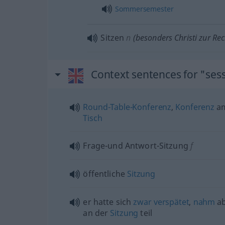
Sommersemester
Sitzen
n
(
besonders
Christi zur Re
Context sentences for "ses
Round-Table-Konferenz
,
Konferenz
a
Tisch
Frage-und Antwort-Sitzung
f
öffentliche
Sitzung
er hatte sich
zwar
verspätet
,
nahm
ab
an der
Sitzung
teil