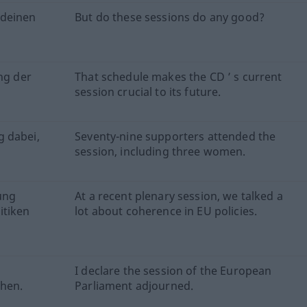
ndeinen
But do these sessions do any good?
ng der
That schedule makes the CD ’ s current
session crucial to its future.
g dabei,
Seventy-nine supporters attended the
session, including three women.
ung
At a recent plenary session, we talked a
itiken
lot about coherence in EU policies.
I declare the session of the European
hen.
Parliament adjourned.