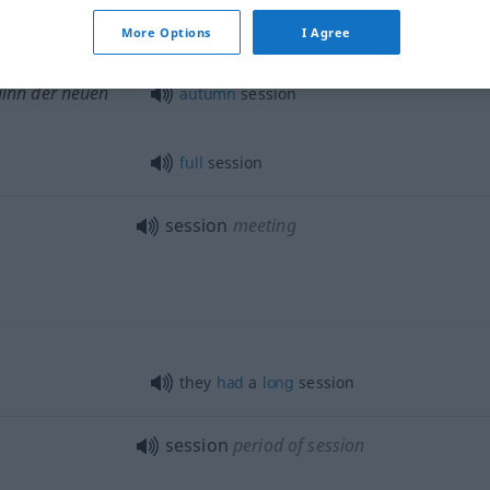
More Options
I Agree
Congress is in session
inn der neuen
autumn
session
full
session
session
meeting
they
had
a
long
session
session
period of session