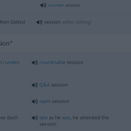
summer
session
chten Gottes)
session
selten
(sitting)
sion"
m
runden
round-table
session
Q&A
session
open
session
er doch
late
as he
was
, he attended the
session