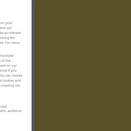
, on your
 and our
be as relevant
icking the
ite. For more
mmunicate
n of the
based on our
ored if you
 You can revoke
ut cookies and
rocessing can
ccess
ment, audience