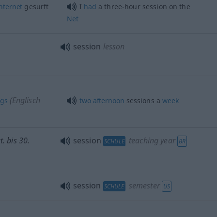
nternet
gesurft
I
had
a three-hour session on the
Net
session
lesson
(Englisch
ags
two
afternoon
sessions a
week
t. bis 30.
session
teaching year
SCHULE
BR
session
semester
SCHULE
US