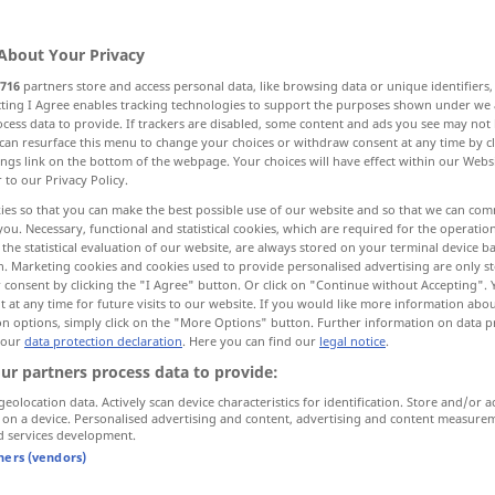
About Your Privacy
716
partners store and access personal data, like browsing data or unique identifiers
ecting I Agree enables tracking technologies to support the purposes shown under we
cess data to provide. If trackers are disabled, some content and ads you see may not 
Sitzung
Sitzungsperiode, Tagungsdauer
can resurface this menu to change your choices or withdraw consent at any time by cl
ings link on the bottom of the webpage. Your choices will have effect within our Webs
r to our Privacy Policy.
sion, Sitzung
Sitzung
ies so that you can make the best possible use of our website and so that we can co
you. Necessary, functional and statistical cookies, which are required for the operatio
the statistical evaluation of our website, are always stored on your terminal device 
Unterrichts-, Studienjahr, StudienSemester
n. Marketing cookies and cookies used to provide personalised advertising are only st
 consent by clicking the "I Agree" button. Or click on "Continue without Accepting".
 at any time for future visits to our website. If you would like more information abo
on options, simply click on the "More Options" button. Further information on data p
 our
data protection declaration
. Here you can find our
legal notice
.
ur partners process data to provide:
geolocation data. Actively scan device characteristics for identification. Store and/or a
 on a device. Personalised advertising and content, advertising and content measure
session
of parliament
etc
d services development.
tners (vendors)