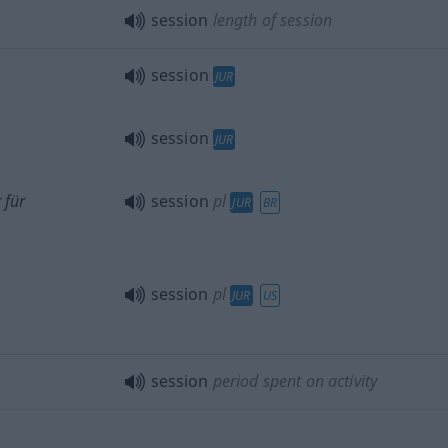
session
length of session
session
JUR
session
JUR
 für
session
pl
JUR
BR
session
pl
JUR
US
session
period spent on activity