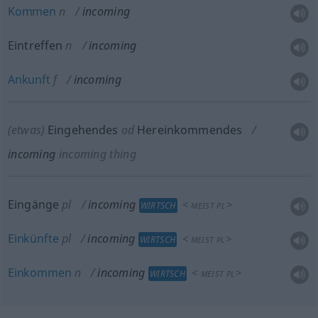
Kommen
n
incoming
Eintreffen
n
incoming
Ankunft
f
incoming
(etwas)
Eingehendes
od
Hereinkommendes
incoming
incoming thing
Eingänge
pl
incoming
<
>
WIRTSCH
MEIST
PL
Einkünfte
pl
incoming
<
>
WIRTSCH
MEIST
PL
Einkommen
n
incoming
<
>
WIRTSCH
MEIST
PL