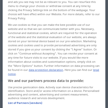
and ads you see may not be as relevant to you. You can resurface this
menu to change your choices or withdraw consent at any time by
Overview of all translations
clicking the Privacy Settings link on the bottom of the webpage. Your
choices will have effect within our Website. For more details, refer to our
(For more details, click/tap on the translation)
Privacy Policy.
hereinkommend
We use cookies so that you can make the best possible use of our
website and so that we can communicate better with you. Necessary,
functional and statistical cookies, which are required for the operation
of the website and the statistical evaluation of our website, are always
nachfolgend, neu eintretend
stored on your terminal device based on our pre-selection. Marketing
cookies and cookies used to provide personalised advertising are only
stored if you give us your consent by clicking the "I Agree" button. Or
erwachsend, entstehend, ankommend,
click on "Continue without Accepting". You can revoke your consent at
eingehend, einlaufend
any time for future visits to our website. If you would like more
information about cookies and customisation options, simply click on
the "More Options" button. Further information on data processing can
beginnend
ein-, zuwandernd
be found in our
data protection declaration
. Here you can find our
legal
notice
.
We and our partners process data to provide:
Use precise geolocation data. Actively scan device characteristics for
identification. Store and/or access information on a device. Personalised
hereinkommend
incoming
advertising and content, advertising and content measurement,
audience research and services development.
List of Partners (vendors)