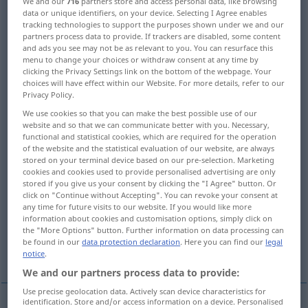
We and our
716
partners store and access personal data, like browsing
data or unique identifiers, on your device. Selecting I Agree enables
Overview of all translations
tracking technologies to support the purposes shown under we and our
partners process data to provide. If trackers are disabled, some content
(For more details, click/tap on the translation)
and ads you see may not be as relevant to you. You can resurface this
menu to change your choices or withdraw consent at any time by
als unbrauchbar beiseitelegen, ablegen,
clicking the Privacy Settings link on the bottom of the webpage. Your
choices will have effect within our Website. For more details, refer to our
ausrangieren
Privacy Policy.
We use cookies so that you can make the best possible use of our
ablegen, abwerfen
ad acta legen
website and so that we can communicate better with you. Necessary,
functional and statistical cookies, which are required for the operation
of the website and the statistical evaluation of our website, are always
ablegen, aufgeben
stored on your terminal device based on our pre-selection. Marketing
cookies and cookies used to provide personalised advertising are only
stored if you give us your consent by clicking the "I Agree" button. Or
click on "Continue without Accepting". You can revoke your consent at
verabschieden, entlassen
any time for future visits to our website. If you would like more
information about cookies and customisation options, simply click on
the "More Options" button. Further information on data processing can
fallen lassen, sich nicht mehr kümmern um,
be found in our
data protection declaration
. Here you can find our
legal
verwerfen
notice
.
We and our partners process data to provide:
Use precise geolocation data. Actively scan device characteristics for
identification. Store and/or access information on a device. Personalised