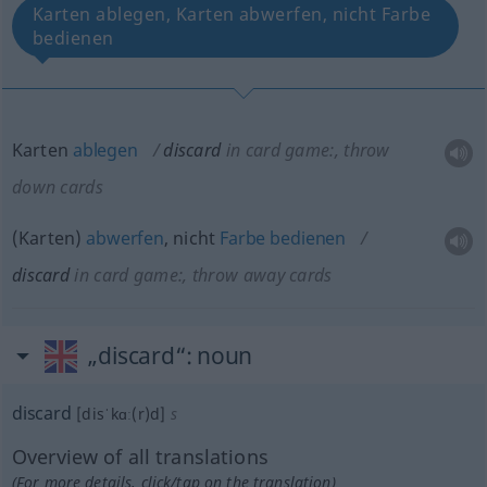
Karten ablegen, Karten abwerfen, nicht Farbe
bedienen
Karten
ablegen
discard
in card game:
, throw
down cards
(Karten)
abwerfen
, nicht
Farbe
bedienen
discard
in card game:
, throw away cards
„discard“
: noun
discard
[disˈkɑː(r)d]
s
Overview of all translations
(For more details, click/tap on the translation)