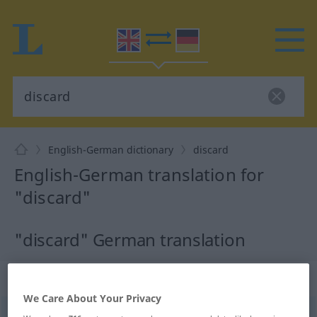
English-German dictionary
discard
English-German translation for
"discard"
"discard" German translation
„discard“
: transitive verb
We Care About Your Privacy
discard
[disˈkɑː(r)d]
v/t