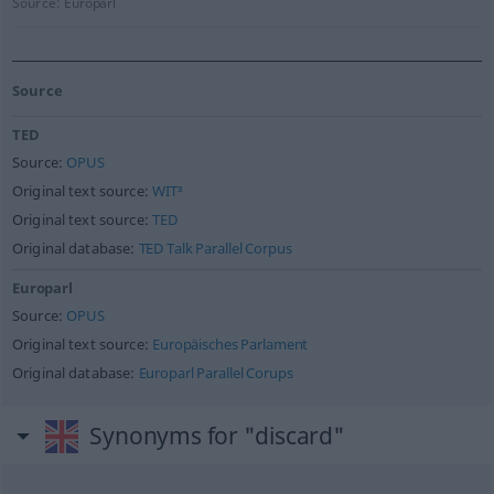
Source:
Europarl
Source
TED
Source:
OPUS
Original text source:
WIT³
Original text source:
TED
Original database:
TED Talk Parallel Corpus
Europarl
Source:
OPUS
Original text source:
Europäisches Parlament
Original database:
Europarl Parallel Corups
Synonyms for "discard"