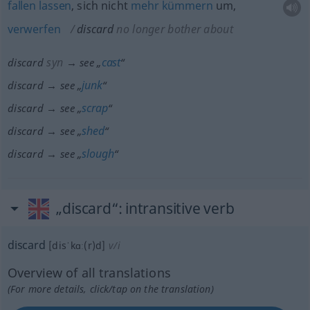
fallen
lassen
, sich nicht
mehr
kümmern
um,
verwerfen
discard
no longer bother about
syn
cast
discard
→ see „
“
junk
discard → see „
“
scrap
discard → see „
“
shed
discard → see „
“
slough
discard → see „
“
„discard“
: intransitive verb
discard
[disˈkɑː(r)d]
v/i
Overview of all translations
(For more details, click/tap on the translation)