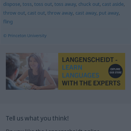
dispose
,
toss
,
toss out
,
toss away
,
chuck out
,
cast aside
,
throw out
,
cast out
,
throw away
,
cast away
,
put away
,
fling
© Princeton University
Tell us what you think!