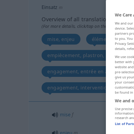
Einsatz
m
We Care 
Overview of all translations
We and our
(For more details, click/tap on the translation)
device. Sel
partners pro
mise, enjeu
élément encastrab
to you. You 
Privacy Sett
details, refe
empiècement, plastron, garniture
We use cook
better with 
website and 
engagement, entrée en action, inte
pre-selectio
give us your
your consent
engagement, intervention, sortie, m
customisati
be found in
We and o
Use precise 
information
mise
f
research an
List of Par
enjeu
m