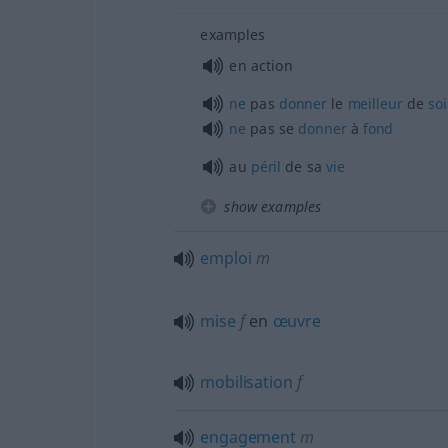
examples
en action
ne
pas
donner
le
meilleur
de
soi
ne
pas se
donner
à
fond
au
péril
de sa
vie
show examples
emploi
m
mise
f
en
œuvre
mobilisation
f
engagement
m