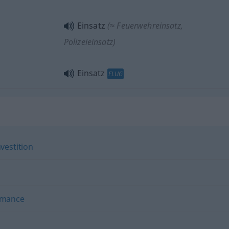
Einsatz
(≈ Feuerwehreinsatz,
Polizeieinsatz)
Einsatz
FLUG
nvestition
rmance