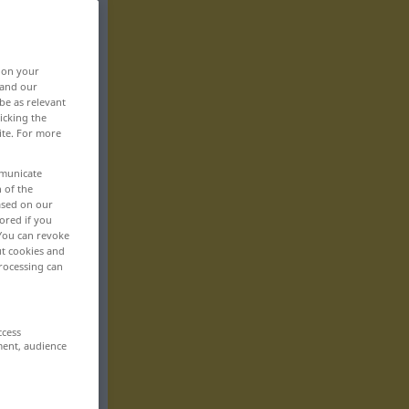
, on your
 and our
be as relevant
icking the
ite. For more
mmunicate
n of the
based on our
ored if you
 You can revoke
ut cookies and
rocessing can
ccess
ment, audience