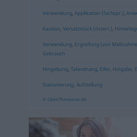
Verwendung
,
Applikation (fachspr.)
,
Anw
Kaution
,
Versatzstück (österr.)
,
Hinterle
Verwendung
,
Ergreifung (von Maßnahm
Gebrauch
Hingebung
,
Tatendrang
,
Eifer
,
Hingabe
,
Stationierung
,
Aufstellung
© OpenThesaurus.de