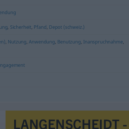
endung
gung
,
Sicherheit
,
Pfand
,
Depot (schweiz.)
en)
,
Nutzung
,
Anwendung
,
Benutzung
,
Inanspruchnahme
,
Engagement