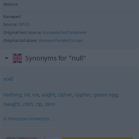
Source
Europarl
Source:
OPUS
Original text source:
Europäisches Parlament
Original database:
Europarl Parallel Corups
Synonyms for "null"
void
nothing
,
nil
,
nix
,
aught
,
cipher
,
cypher
,
goose egg
,
naught
,
zilch
,
zip
,
zero
© Princeton University