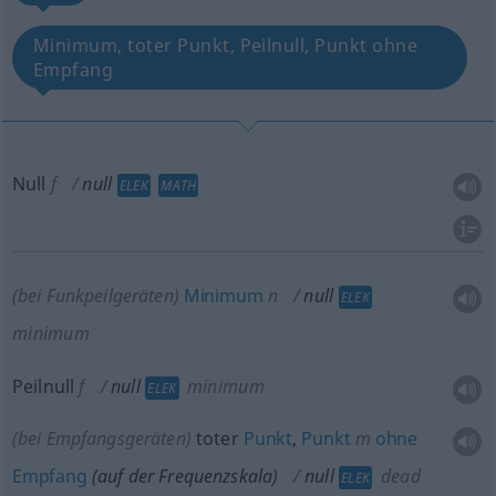
Minimum, toter Punkt, Peilnull, Punkt ohne
Empfang
Null
f
null
ELEK
MATH
(bei Funkpeilgeräten)
Minimum
n
null
ELEK
minimum
Peilnull
f
null
minimum
ELEK
(bei Empfangsgeräten)
toter
Punkt
,
Punkt
m
ohne
Empfang
(auf der Frequenzskala)
null
dead
ELEK