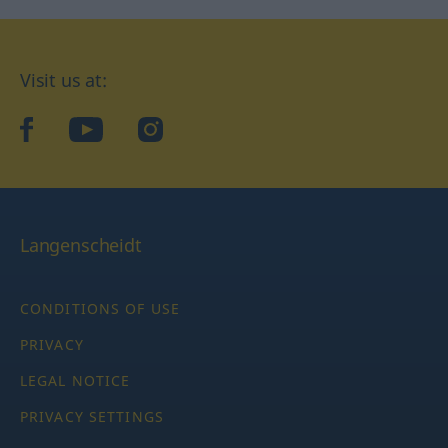
Visit us at:
facebook
YouTube
Instagram
Langenscheidt
CONDITIONS OF USE
PRIVACY
LEGAL NOTICE
PRIVACY SETTINGS