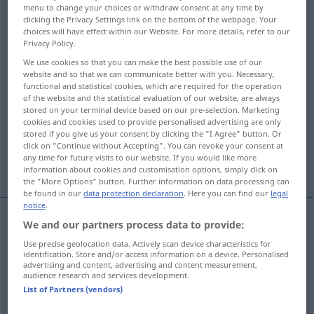
menu to change your choices or withdraw consent at any time by
clicking the Privacy Settings link on the bottom of the webpage. Your
Overview of all translations
choices will have effect within our Website. For more details, refer to our
(For more details, click/tap on the translation)
Privacy Policy.
We use cookies so that you can make the best possible use of our
null, nichtig, ungültig
website and so that we can communicate better with you. Necessary,
functional and statistical cookies, which are required for the operation
of the website and the statistical evaluation of our website, are always
fehlend, nicht vorhanden
leer
stored on your terminal device based on our pre-selection. Marketing
cookies and cookies used to provide personalised advertising are only
stored if you give us your consent by clicking the "I Agree" button. Or
click on "Continue without Accepting". You can revoke your consent at
wert-, ausdrucks-, gehaltlos, nichtssagend,
any time for future visits to our website. If you would like more
unbedeutend
information about cookies and customisation options, simply click on
the "More Options" button. Further information on data processing can
be found in our
data protection declaration
. Here you can find our
legal
notice
.
We and our partners process data to provide:
null,
nichtig
,
ungültig
null
besonders
invalid
JUR
Use precise geolocation data. Actively scan device characteristics for
identification. Store and/or access information on a device. Personalised
<
>
NUR
PRÄD
advertising and content, advertising and content measurement,
audience research and services development.
List of Partners (vendors)