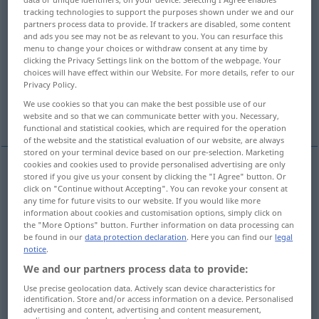
tracking technologies to support the purposes shown under we and our
Overview of all translations
partners process data to provide. If trackers are disabled, some content
and ads you see may not be as relevant to you. You can resurface this
(For more details, click/tap on the translation)
menu to change your choices or withdraw consent at any time by
clicking the Privacy Settings link on the bottom of the webpage. Your
Ehemann, Gatte, Gemahl
choices will have effect within our Website. For more details, refer to our
Privacy Policy.
We use cookies so that you can make the best possible use of our
Verwalter, Wirtschafter
website and so that we can communicate better with you. Necessary,
functional and statistical cookies, which are required for the operation
of the website and the statistical evaluation of our website, are always
stored on your terminal device based on our pre-selection. Marketing
cookies and cookies used to provide personalised advertising are only
stored if you give us your consent by clicking the "I Agree" button. Or
Ehemann
m
husband
click on "Continue without Accepting". You can revoke your consent at
any time for future visits to our website. If you would like more
information about cookies and customisation options, simply click on
Gatte
m
husband
the "More Options" button. Further information on data processing can
be found in our
data protection declaration
. Here you can find our
legal
notice
.
Gemahl
m
husband
We and our partners process data to provide:
Use precise geolocation data. Actively scan device characteristics for
identification. Store and/or access information on a device. Personalised
advertising and content, advertising and content measurement,