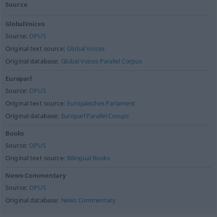
Source
GlobalVoices
Source:
OPUS
Original text source:
Global Voices
Original database:
Global Voices Parallel Corpus
Europarl
Source:
OPUS
Original text source:
Europäisches Parlament
Original database:
Europarl Parallel Corups
Books
Source:
OPUS
Original text source:
Bilingual Books
News-Commentary
Source:
OPUS
Original database:
News Commentary