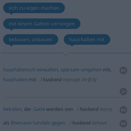
sich zu eigen machen
mit einem Gatten versorgen
bebauen, anbauen
haushalten mit
haushälterisch
verwalten
,
sparsam
umgehen
mit,
haushalten
mit
husband
manage thriftily
heiraten
, der
Gatte
werden von
husband
marry
als
Ehemann
handeln
gegen
husband
behave