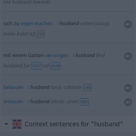
like husband towards
sich zu
eigen
machen
husband
selten
(adopt,
make habit of)
FIG
mit einem Gatten
versorgen
husband
find
husband for
od
POET
HUM
bebauen
husband
land: cultivate
OBS
anbauen
husband
plants: plant
OBS
Context sentences for "husband"