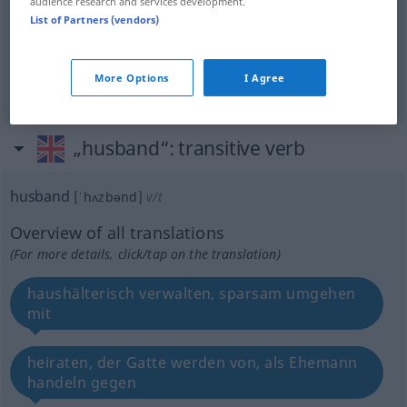
audience research and services development.
Verwalter
m
husband
administrator
OBS
List of Partners (vendors)
Wirtschafter
m
husband
administrator
OBS
More Options
I Agree
„husband“
: transitive verb
husband
[ˈhʌzbənd]
v/t
Overview of all translations
(For more details, click/tap on the translation)
haushälterisch verwalten, sparsam umgehen
mit
heiraten, der Gatte werden von, als Ehemann
handeln gegen