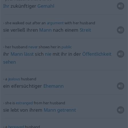
Ihr
zukünftiger
Gemahl
she walked out after an
argument
with her husband
sie verließ ihren
Mann
nach einem
Streit
her husband
never
shows her in
public
ihr
Mann
lässt
sich
nie
mit ihr in der
Öffentlichkeit
sehen
a
jealous
husband
ein eifersüchtiger
Ehemann
she is
estranged
from her husband
sie lebt von ihrem
Mann
getrennt
a
bereaved
husband