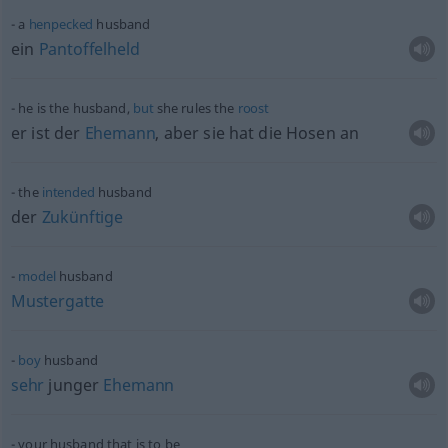
a
henpecked
husband
ein
Pantoffelheld
he is the husband,
but
she rules the
roost
er ist der
Ehemann
, aber sie hat die Hosen an
the
intended
husband
der
Zukünftige
model
husband
Mustergatte
boy
husband
sehr
junger
Ehemann
your husband that is to be