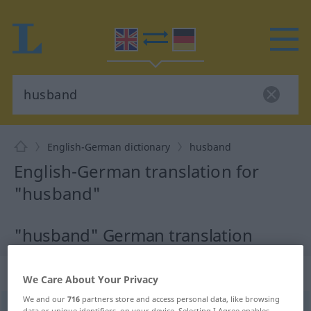
English-German dictionary
husband
English-German translation for
"husband"
"husband" German translation
„husband“
: noun
We Care About Your Privacy
We and our
716
partners store and access personal data, like browsing
husband
[ˈhʌzbənd]
s
data or unique identifiers, on your device. Selecting I Agree enables