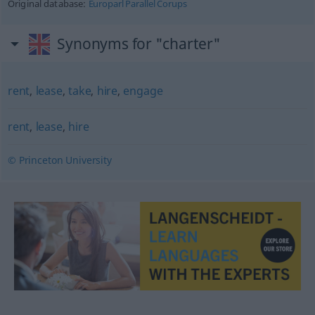
Original database:
Europarl Parallel Corups
Synonyms for "charter"
rent
,
lease
,
take
,
hire
,
engage
rent
,
lease
,
hire
© Princeton University