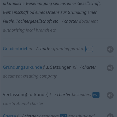
urkundliche Genehmigung seitens einer Gesellschaft,
Gemeinschaft
od
eines Ordens zur Gründung einer
Filiale, Tochtergesellschaft
etc
charter
document
authorizing local branch
etc
Gnadenbrief
m
charter
granting pardon
OBS
Gründungsurkunde
f
u.
Satzungen
pl
charter
document creating company
Verfassung(surkunde)
f
charter
besonders
POL
constitutional charter
Charta
f
charter
besonders
constitutional
POL