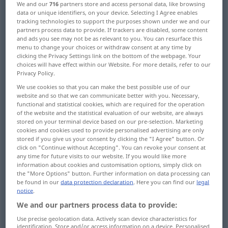
We and our
716
partners store and access personal data, like browsing
data or unique identifiers, on your device. Selecting I Agree enables
Overview of all translations
tracking technologies to support the purposes shown under we and our
partners process data to provide. If trackers are disabled, some content
(For more details, click/tap on the translation)
and ads you see may not be as relevant to you. You can resurface this
menu to change your choices or withdraw consent at any time by
Urkunde, Charte, Freibrief
Charterflug
clicking the Privacy Settings link on the bottom of the webpage. Your
choices will have effect within our Website. For more details, refer to our
Privacy Policy.
Privilegium von Freiheiten Rechten
We use cookies so that you can make the best possible use of our
website and so that we can communicate better with you. Necessary,
functional and statistical cookies, which are required for the operation
Gnadenbrief
of the website and the statistical evaluation of our website, are always
stored on your terminal device based on our pre-selection. Marketing
cookies and cookies used to provide personalised advertising are only
Gründungsurkunde Satzungen
stored if you give us your consent by clicking the "I Agree" button. Or
click on "Continue without Accepting". You can revoke your consent at
any time for future visits to our website. If you would like more
Verfassungsurkunde, Charta
information about cookies and customisation options, simply click on
the "More Options" button. Further information on data processing can
be found in our
data protection declaration
. Here you can find our
legal
Chartepartie
notice
.
We and our partners process data to provide:
Charterung, Mieten, Befrachten
Use precise geolocation data. Actively scan device characteristics for
identification. Store and/or access information on a device. Personalised