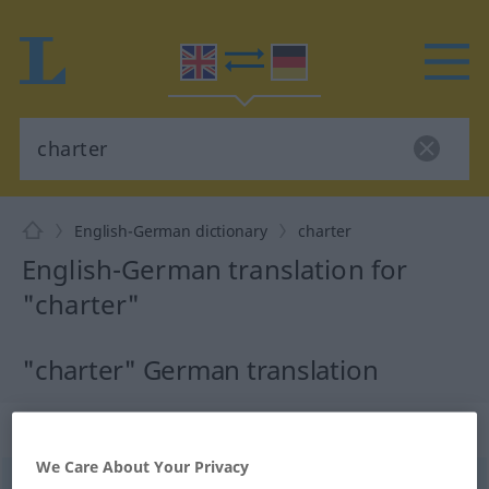
English-German dictionary
charter
English-German translation for
"charter"
"charter" German translation
„charter“
: noun
We Care About Your Privacy
charter
[ˈʧɑː(r)tə(r)]
s