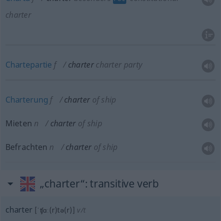
charter
Chartepartie
f
charter
charter party
Charterung
f
charter
of ship
Mieten
n
charter
of ship
Befrachten
n
charter
of ship
„charter“
: transitive verb
charter
[ˈʧɑː(r)tə(r)]
v/t