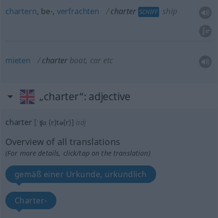
chartern
, be-,
verfrachten
charter
ship
SCHIFF
mieten
charter
boat, car
etc
„charter“
: adjective
charter
[ˈʧɑː(r)tə(r)]
adj
Overview of all translations
(For more details, click/tap on the translation)
gemäß einer Urkunde, urkundlich
Charter-