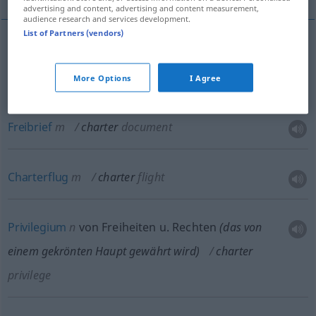
advertising and content, advertising and content measurement,
audience research and services development.
List of Partners (vendors)
Urkunde
f
charter
document
More Options
I Agree
Charte
f
charter
document
Freibrief
m
charter
document
Charterflug
m
charter
flight
Privilegium
n
von Freiheiten
u.
Rechten
(das von
einem gekrönten Haupt gewährt wird)
charter
privilege