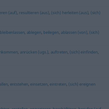
eren (auf)
,
resultieren (aus)
,
(sich) herleiten (aus)
,
(sich)
bleibenlassen
,
ablegen
,
beilegen
,
ablassen (von)
,
(sich)
nkommen
,
anrücken (ugs.)
,
auftreten
,
(sich) einfinden
,
allen
,
entstehen
,
einsetzen
,
eintreten
,
(sich) ereignen
ichten
,
anstellen
,
engagieren
,
beschäftigen
,
berufen (auf