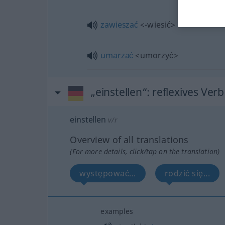
zawieszać
<-wiesić>
umarzać
<umorzyć>
„einstellen“
: reflexives Verb
einstellen
v/r
Overview of all translations
(For more details, click/tap on the translation)
występować...
rodzić się...
examples