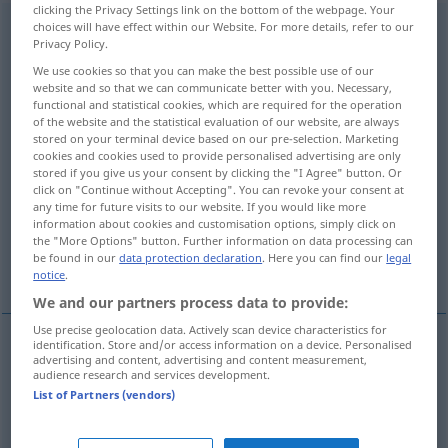
clicking the Privacy Settings link on the bottom of the webpage. Your
supplementary
choices will have effect within our Website. For more details, refer to our
[-təri]
adj
Privacy Policy.
Overview of all translations
We use cookies so that you can make the best possible use of our
website and so that we can communicate better with you. Necessary,
(For more details, click/tap on the translation)
functional and statistical cookies, which are required for the operation
of the website and the statistical evaluation of our website, are always
ergänzend, zusätzlich, Ergänzungs…, Zusatz…,
stored on your terminal device based on our pre-selection. Marketing
Nachtrags…
cookies and cookies used to provide personalised advertising are only
stored if you give us your consent by clicking the "I Agree" button. Or
click on "Continue without Accepting". You can revoke your consent at
any time for future visits to our website. If you would like more
supplementär
Hilfs…, Ersatz…
information about cookies and customisation options, simply click on
the "More Options" button. Further information on data processing can
be found in our
data protection declaration
. Here you can find our
legal
nachträglich
notice
.
We and our partners process data to provide:
Use precise geolocation data. Actively scan device characteristics for
identification. Store and/or access information on a device. Personalised
advertising and content, advertising and content measurement,
ergänzend
,
zusätzlich
, Ergänzungs…, Zusatz…,
audience research and services development.
List of Partners (vendors)
Nach(trags)…,
nachträglich
supplementary