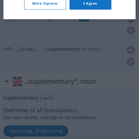
More Options
I Agree
supplementär
supplementary
MATH
Hilfs…
, Ersatz…
supplementary
auxiliary
„supplementary“
: noun
supplementary
[-təri]
s
Overview of all translations
(For more details, click/tap on the translation)
Nachtrag, Ergänzung