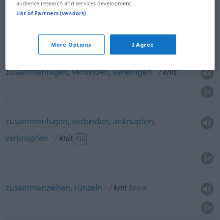
audience research and services development.
List of Partners (vendors)
wirken
knit
textiles
TECH
More Options
I Agree
zusammenfügen
,
verbinden
,
vereinigen
knit
zusammenfügen
,
verbinden
,
anknüpfen
,
verknüpfen
knit
FIG
zusammenziehen
,
runzeln
knit
brow