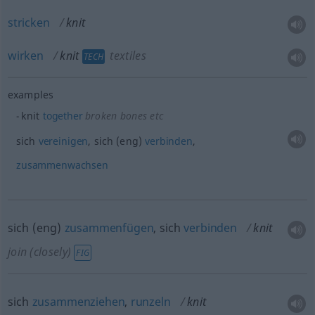
stricken
knit
wirken
knit
textiles
TECH
examples
knit
together
broken bones
etc
sich
vereinigen
, sich (eng)
verbinden
,
zusammenwachsen
sich (eng)
zusammenfügen
, sich
verbinden
knit
join (closely)
FIG
sich
zusammenziehen
,
runzeln
knit