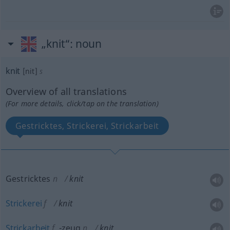
„knit“
: noun
knit
[nit]
s
Overview of all translations
(For more details, click/tap on the translation)
Gestricktes, Strickerei, Strickarbeit
Gestricktes
n
knit
Strickerei
f
knit
Strickarbeit
f
,
-zeug
n
knit