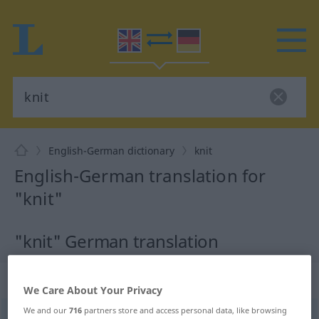
English-German dictionary
knit
English-German translation for
"knit"
"knit" German translation
„knit“
: transitive verb
We Care About Your Privacy
We and our
716
partners store and access personal data, like browsing
knit
[nit]
v/t
<
prät
u.
pperf
knit
od
knitted
>