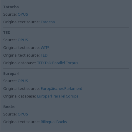
Tatoeba
Source:
OPUS
Original text source:
Tatoeba
TED
Source:
OPUS
Original text source:
WIT³
Original text source:
TED
Original database:
TED Talk Parallel Corpus
Europarl
Source:
OPUS
Original text source:
Europäisches Parlament
Original database:
Europarl Parallel Corups
Books
Source:
OPUS
Original text source:
Bilingual Books