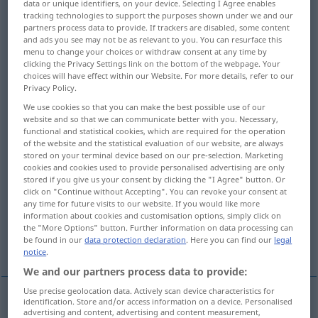
data or unique identifiers, on your device. Selecting I Agree enables
tracking technologies to support the purposes shown under we and our
Overview of all translations
partners process data to provide. If trackers are disabled, some content
and ads you see may not be as relevant to you. You can resurface this
(For more details, click/tap on the translation)
menu to change your choices or withdraw consent at any time by
clicking the Privacy Settings link on the bottom of the webpage. Your
stricken, wirken
choices will have effect within our Website. For more details, refer to our
Privacy Policy.
We use cookies so that you can make the best possible use of our
zusammenfügen, verbinden, vereinigen
website and so that we can communicate better with you. Necessary,
functional and statistical cookies, which are required for the operation
of the website and the statistical evaluation of our website, are always
zusammenfügen, verbinden, anknüpfen,
stored on your terminal device based on our pre-selection. Marketing
verknüpfen
cookies and cookies used to provide personalised advertising are only
stored if you give us your consent by clicking the "I Agree" button. Or
click on "Continue without Accepting". You can revoke your consent at
zusammenziehen, runzeln
any time for future visits to our website. If you would like more
information about cookies and customisation options, simply click on
the "More Options" button. Further information on data processing can
be found in our
data protection declaration
. Here you can find our
legal
verknüpfen, -knoten
notice
.
We and our partners process data to provide:
Use precise geolocation data. Actively scan device characteristics for
identification. Store and/or access information on a device. Personalised
advertising and content, advertising and content measurement,
stricken
knit