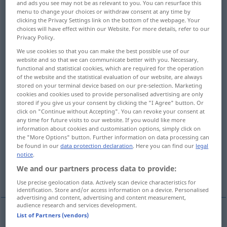
and ads you see may not be as relevant to you. You can resurface this
menu to change your choices or withdraw consent at any time by
Overview of all translations
clicking the Privacy Settings link on the bottom of the webpage. Your
choices will have effect within our Website. For more details, refer to our
(For more details, click/tap on the translation)
Privacy Policy.
We use cookies so that you can make the best possible use of our
Künstlerin, Musikerin, Sängerin, Tänzerin,
website and so that we can communicate better with you. Necessary,
Schauspielerin
functional and statistical cookies, which are required for the operation
of the website and the statistical evaluation of our website, are always
stored on your terminal device based on our pre-selection. Marketing
Gelehrter
Mechanikerin
cookies and cookies used to provide personalised advertising are only
stored if you give us your consent by clicking the "I Agree" button. Or
click on "Continue without Accepting". You can revoke your consent at
bildender Künstler, Künstlerin
any time for future visits to our website. If you would like more
information about cookies and customisation options, simply click on
the "More Options" button. Further information on data processing can
Künstlerin, Könner, geschickte Arbeiter
be found in our
data protection declaration
. Here you can find our
legal
notice
.
We and our partners process data to provide:
Artistin
Ränkeschmiedin, Intrigant
Use precise geolocation data. Actively scan device characteristics for
identification. Store and/or access information on a device. Personalised
advertising and content, advertising and content measurement,
audience research and services development.
List of Partners (vendors)
(bildender)
Künstler
, (bildende)
Künstlerin