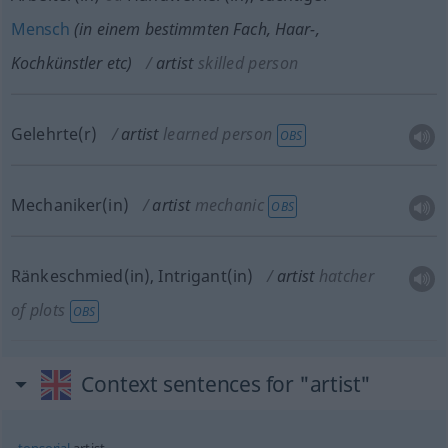
Mensch
(in einem bestimmten Fach, Haar-,
Kochkünstler
etc
)
artist
skilled person
Gelehrte(r)
artist
learned person
OBS
Mechaniker(in)
artist
mechanic
OBS
Ränkeschmied(in), Intrigant(in)
artist
hatcher
of plots
OBS
Context sentences for "artist"