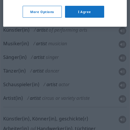
artist
of fine arts
More Options
I Agree
Künstler(in)
artist
of performing arts
Musiker(in)
artist
musician
Sänger(in)
artist
singer
Tänzer(in)
artist
dancer
Schauspieler(in)
artist
actor
Artist(in)
artist
circus or variety artiste
Künstler(in), Könner(in), geschickte(r)
Arbeiter(in)
od
Handwerker(in), tüchtiger