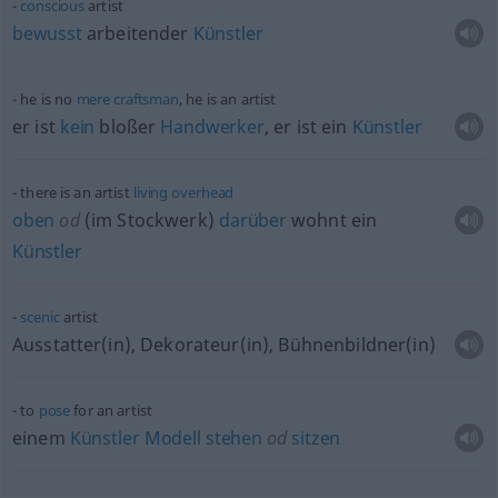
conscious
artist
bewusst
arbeitender
Künstler
he is no
mere
craftsman
, he is an artist
er ist
kein
bloßer
Handwerker
, er ist ein
Künstler
there is an artist
living
overhead
oben
od
(im Stockwerk)
darüber
wohnt ein
Künstler
scenic
artist
Ausstatter(in), Dekorateur(in), Bühnenbildner(in)
to
pose
for an artist
einem
Künstler
Modell
stehen
od
sitzen