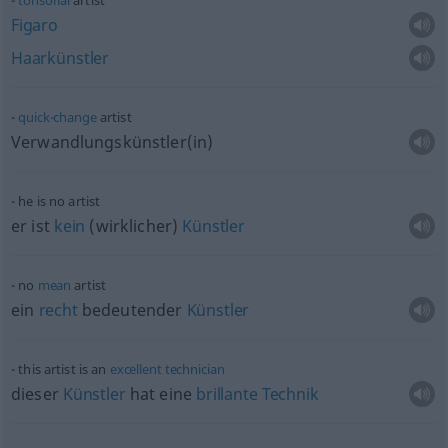
tonsorial
artist
Figaro
Haarkünstler
quick-change
artist
Verwandlungskünstler(in)
he is no artist
er ist
kein
(wirklicher)
Künstler
no
mean
artist
ein
recht
bedeutender
Künstler
this artist is an
excellent
technician
dieser
Künstler
hat eine
brillante
Technik