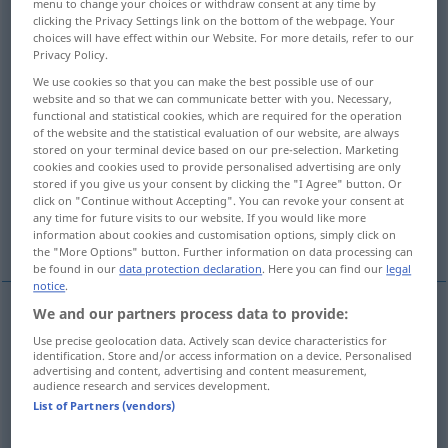
menu to change your choices or withdraw consent at any time by
clicking the Privacy Settings link on the bottom of the webpage. Your
Overview of all translations
choices will have effect within our Website. For more details, refer to our
Privacy Policy.
(For more details, click/tap on the translation)
We use cookies so that you can make the best possible use of our
website and so that we can communicate better with you. Necessary,
Übergang
Übergangszeit
functional and statistical cookies, which are required for the operation
of the website and the statistical evaluation of our website, are always
stored on your terminal device based on our pre-selection. Marketing
Übergang, Modulationsstelle, Überleitung,
cookies and cookies used to provide personalised advertising are only
Modulation
stored if you give us your consent by clicking the "I Agree" button. Or
click on "Continue without Accepting". You can revoke your consent at
any time for future visits to our website. If you would like more
Ausweichung
information about cookies and customisation options, simply click on
the "More Options" button. Further information on data processing can
be found in our
data protection declaration
. Here you can find our
legal
notice
.
We and our partners process data to provide:
Übergang
m
(
from … to …
von … zu …
into
in
)
AKK
Use precise geolocation data. Actively scan device characteristics for
identification. Store and/or access information on a device. Personalised
transition
advertising and content, advertising and content measurement,
audience research and services development.
List of Partners (vendors)