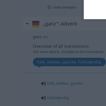
show examples
„ganz“
: Adverb
ganz
adv
Overview of all translations
(For more details, click/tap on the translation)
helt, aldeles, ganske, fuldstændig
helt
,
aldeles
,
ganske
fuldstændig