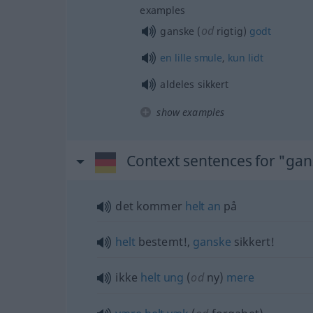
examples
od
ganske (
rigtig)
godt
en
lille
smule
,
kun
lidt
aldeles sikkert
show examples
Context sentences for "gan
det kommer
helt
an
på
helt
bestemt!,
ganske
sikkert!
ikke
helt
ung
(
od
ny)
mere