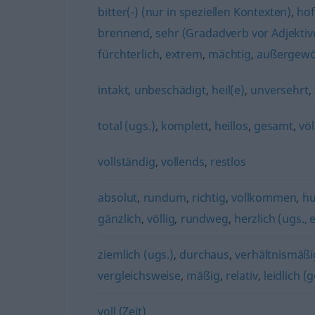
bitter(-) (nur in speziellen Kontexten)
,
hof
brennend
,
sehr (Gradadverb vor Adjektiv
fürchterlich
,
extrem
,
mächtig
,
außergewö
intakt
,
unbeschädigt
,
heil(e)
,
unversehrt
,
total (ugs.)
,
komplett
,
heillos
,
gesamt
,
völ
vollständig
,
vollends
,
restlos
absolut
,
rundum
,
richtig
,
vollkommen
,
hu
gänzlich
,
völlig
,
rundweg
,
herzlich (ugs.,
ziemlich (ugs.)
,
durchaus
,
verhältnismäßi
vergleichsweise
,
mäßig
,
relativ
,
leidlich (g
voll (Zeit)