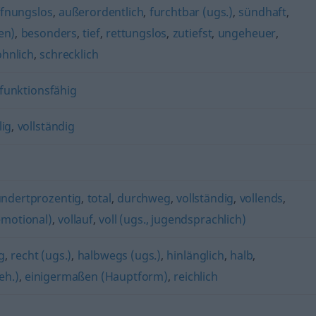
fnungslos
,
außerordentlich
,
furchtbar (ugs.)
,
sündhaft
,
en)
,
besonders
,
tief
,
rettungslos
,
zutiefst
,
ungeheuer
,
hnlich
,
schrecklich
funktionsfähig
lig
,
vollständig
ndertprozentig
,
total
,
durchweg
,
vollständig
,
vollends
,
 emotional)
,
vollauf
,
voll (ugs., jugendsprachlich)
g
,
recht (ugs.)
,
halbwegs (ugs.)
,
hinlänglich
,
halb
,
eh.)
,
einigermaßen (Hauptform)
,
reichlich