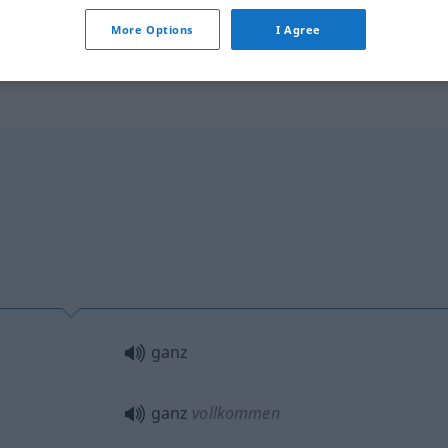
More Options
I Agree
ganz
ganz
vollkommen