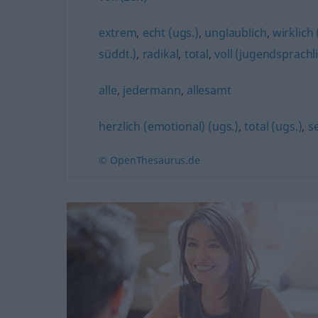
extrem
,
echt (ugs.)
,
unglaublich
,
wirklich 
süddt.)
,
radikal
,
total
,
voll (jugendsprachl
alle
,
jedermann
,
allesamt
herzlich (emotional) (ugs.)
,
total (ugs.)
,
s
© OpenThesaurus.de