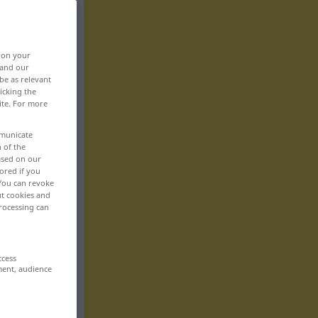
, on your
 and our
be as relevant
icking the
ite. For more
mmunicate
n of the
based on our
ored if you
 You can revoke
ut cookies and
rocessing can
ccess
ment, audience