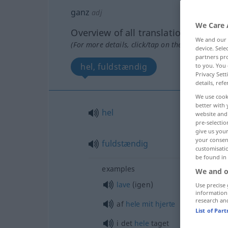
ganz
adj
We Care 
Overview of all translations
We and our
(For more details, click/tap on the translation)
device. Sel
partners pro
hel, fuldstændig
to you. You 
Privacy Sett
details, refe
We use cook
better with 
hel
website and 
pre-selectio
give us your
your consent
fuldstændig
customisati
be found in
examples
We and o
lave
(igen)
Use precise 
information
research an
af
hele
mit
hjerte
List of Par
i det
hele
taget