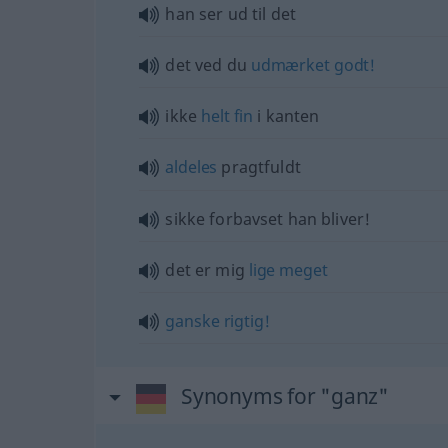
han ser ud til det
det ved du
udmærket
godt!
ikke
helt
fin
i kanten
aldeles
pragtfuldt
sikke forbavset han bliver!
det er mig
lige
meget
ganske
rigtig!
Synonyms for "ganz"