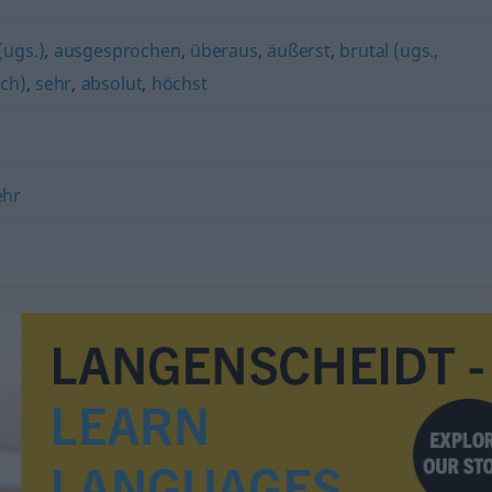
(ugs.)
,
ausgesprochen
,
überaus
,
äußerst
,
brutal (ugs.,
ich)
,
sehr
,
absolut
,
höchst
ehr