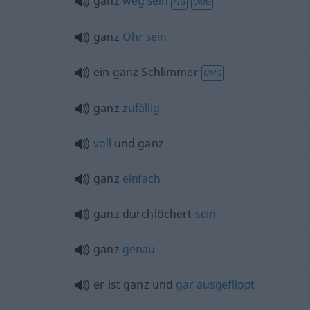
ganz
weg
sein
FIG
UMG
ganz
Ohr
sein
ein ganz Schlimmer
UMG
ganz
zufällig
voll
und ganz
ganz
einfach
ganz durchlöchert
sein
ganz
genau
er ist ganz und
gar
ausgeflippt