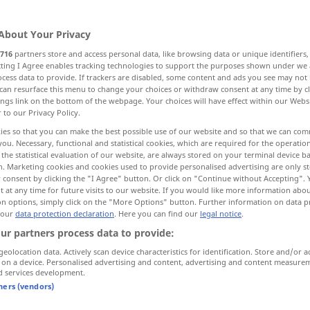
About Your Privacy
716
partners store and access personal data, like browsing data or unique identifiers
ecting I Agree enables tracking technologies to support the purposes shown under we
cess data to provide. If trackers are disabled, some content and ads you see may not 
can resurface this menu to change your choices or withdraw consent at any time by cl
ings link on the bottom of the webpage. Your choices will have effect within our Webs
r to our Privacy Policy.
ies so that you can make the best possible use of our website and so that we can co
you. Necessary, functional and statistical cookies, which are required for the operatio
ganz
the statistical evaluation of our website, are always stored on your terminal device 
n. Marketing cookies and cookies used to provide personalised advertising are only st
 consent by clicking the "I Agree" button. Or click on "Continue without Accepting".
 at any time for future visits to our website. If you would like more information abo
ganz
vollkommen
on options, simply click on the "More Options" button. Further information on data p
 our
data protection declaration
. Here you can find our
legal notice
.
ur partners process data to provide:
wieder
ganz
machen
geolocation data. Actively scan device characteristics for identification. Store and/or a
 on a device. Personalised advertising and content, advertising and content measure
d services development.
von ganzem Herzen
tners (vendors)
im Ganzen genommen