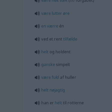
være
helt
væk
(
od
forgabet)
være
lutter
øre
en
værre
én
ved et rent
tilfælde
helt
og holdent
ganske
simpelt
være
fuld
af huller
helt
nøjagtig
han er
helt
til rotterne