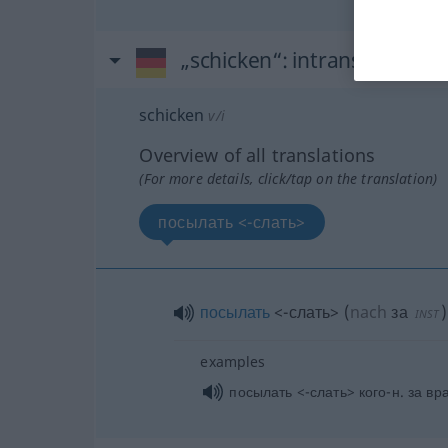
„schicken“
: intransitives Ve
schicken
v/i
Overview of all translations
(For more details, click/tap on the translation)
посылать <-слать>
посылать
<-слать>
(
nach
за
)
INST
examples
посылать <-слать> кого-н. за вр