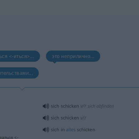
ся <-иться>...
это неприлично...
тельствами...
v/r
sich schicken
sich abfinden
v/r
sich schicken
sich in
alles
schicken
ваться <-