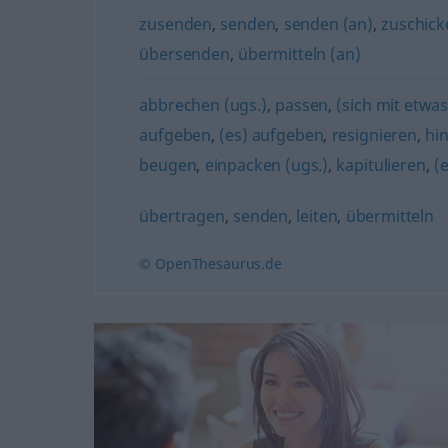
zusenden
,
senden
,
senden (an)
,
zuschick
übersenden
,
übermitteln (an)
abbrechen (ugs.)
,
passen
,
(sich mit etwa
aufgeben
,
(es) aufgeben
,
resignieren
,
hi
beugen
,
einpacken (ugs.)
,
kapitulieren
,
(
übertragen
,
senden
,
leiten
,
übermitteln
© OpenThesaurus.de