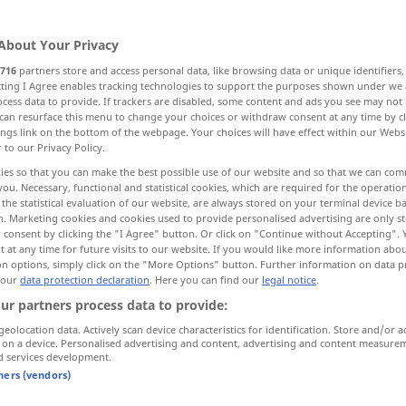
About Your Privacy
716
partners store and access personal data, like browsing data or unique identifiers
ecting I Agree enables tracking technologies to support the purposes shown under we
cess data to provide. If trackers are disabled, some content and ads you see may not 
сылать <-слать>
отправлять <-авить, -авлю>
can resurface this menu to change your choices or withdraw consent at any time by cl
ings link on the bottom of the webpage. Your choices will have effect within our Webs
r to our Privacy Policy.
ies so that you can make the best possible use of our website and so that we can co
you. Necessary, functional and statistical cookies, which are required for the operatio
schicken
abschicken
the statistical evaluation of our website, are always stored on your terminal device 
n. Marketing cookies and cookies used to provide personalised advertising are only st
 consent by clicking the "I Agree" button. Or click on "Continue without Accepting".
 at any time for future visits to our website. If you would like more information abo
on options, simply click on the "More Options" button. Further information on data p
 our
data protection declaration
. Here you can find our
legal notice
.
schicken
herschicken
ur partners process data to provide:
geolocation data. Actively scan device characteristics for identification. Store and/or a
 on a device. Personalised advertising and content, advertising and content measure
schicken
Sie
mir …
d services development.
tners (vendors)
н. на
дом
etwas
ins
Haus
schicken