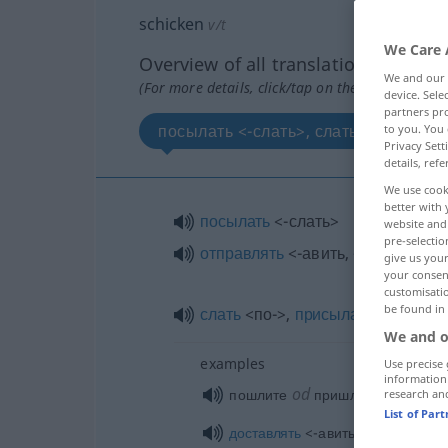
schicken
v/t
We Care 
Overview of all translations
We and our
(For more details, click/tap on the translation)
device. Sel
partners pro
посылать <-слать>, слать <по->, при
to you. You 
Privacy Sett
details, refe
We use cook
better with 
посылать
<-слать>
website and 
pre-selectio
отправлять
<-авить, -авлю>
give us your
your consent
customisati
be found in
слать
<по->,
присылать
<-слать>
We and o
examples
Use precise 
information
od
пошлите
пришлите мне …
research an
List of Par
доставлять
<-авить, -авлю> что-