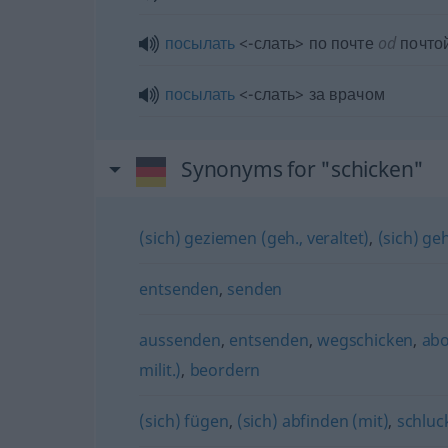
посылать
<-слать> по почте
od
почто
посылать
<-слать> за врачом
Synonyms for "schicken"
(sich) geziemen (geh., veraltet)
,
(sich) ge
entsenden
,
senden
aussenden
,
entsenden
,
wegschicken
,
ab
milit.)
,
beordern
(sich) fügen
,
(sich) abfinden (mit)
,
schluc