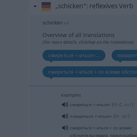
„schicken“
: reflexives Verb
schicken
v/r
Overview of all translations
(For more details, click/tap on the translation)
смиряться <-иться>...
покорять
смиряться <-иться > со всеми обстоя
examples
in
с
смиряться <-иться>
(
)
INST
in
покоряться <-иться>
(
)
DAT
смиряться <-иться > со всеми
обстоятельствами, приспосабли