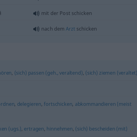
й
mit der Post schicken
nach dem
Arzt
schicken
hören
,
(sich) passen (geh., veraltend)
,
(sich) ziemen (veraltet
ordnen
,
delegieren
,
fortschicken
,
abkommandieren (meist
ken (ugs.)
,
ertragen
,
hinnehmen
,
(sich) bescheiden (mit)