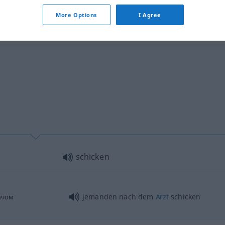
More Options
I Agree
rb
schicken
ачом
jemanden nach dem
Arzt
schicken