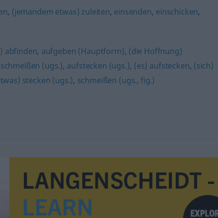
en
,
(jemandem etwas) zuleiten
,
einsenden
,
einschicken
,
s) abfinden
,
aufgeben (Hauptform)
,
(die Hoffnung)
nschmeißen (ugs.)
,
aufstecken (ugs.)
,
(es) aufstecken
,
(sich)
etwas) stecken (ugs.)
,
schmeißen (ugs., fig.)