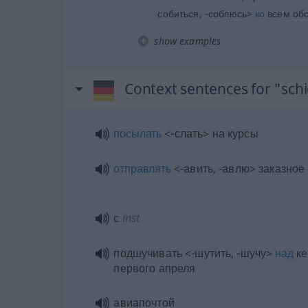
собиться, -соблюсь>
ко
всем обс
show examples
Context sentences for "sch
посылать
<-слать> на курсы
отправлять
<-авить, -авлю> заказное
с
inst
подшучивать <-шутить, -шучу>
над
ке
первого апреля
авиапочтой