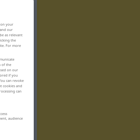
, on your
 and our
be as relevant
icking the
ite. For more
mmunicate
n of the
based on our
ored if you
 You can revoke
ut cookies and
rocessing can
ccess
ment, audience