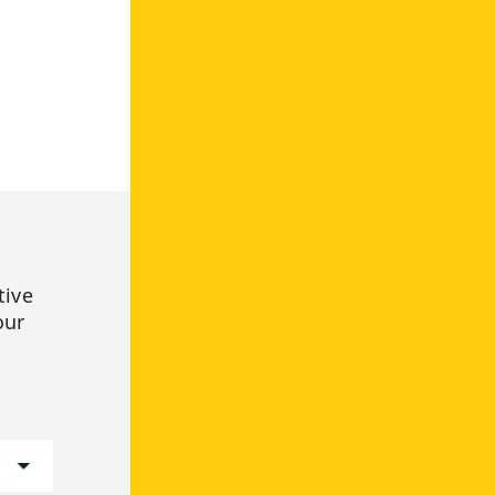
tive
our