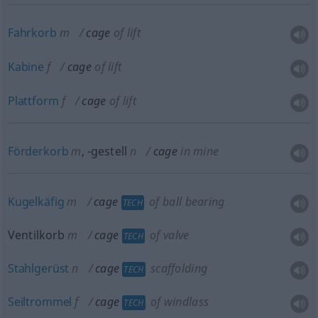
Fahrkorb
m
cage
of lift
Kabine
f
cage
of lift
Plattform
f
cage
of lift
Förderkorb
m
,
-gestell
n
cage
in mine
Kugelkäfig
m
cage
of ball bearing
TECH
Ventilkorb
m
cage
of valve
TECH
Stahlgerüst
n
cage
scaffolding
TECH
Seiltrommel
f
cage
of windlass
TECH