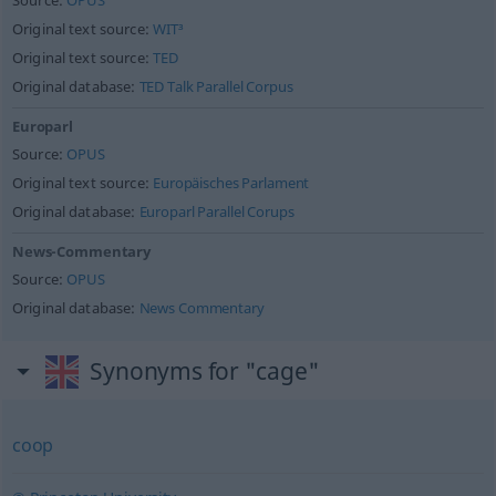
Source:
OPUS
Original text source:
WIT³
Original text source:
TED
Original database:
TED Talk Parallel Corpus
Europarl
Source:
OPUS
Original text source:
Europäisches Parlament
Original database:
Europarl Parallel Corups
News-Commentary
Source:
OPUS
Original database:
News Commentary
Synonyms for "cage"
coop