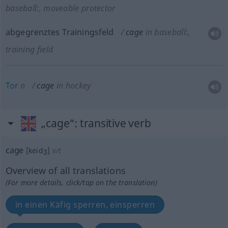
baseball:
, moveable protector
abgegrenztes Trainingsfeld
cage
in baseball:
,
training field
Tor
n
cage
in hockey
„cage“
: transitive verb
cage
[keidʒ]
v/t
Overview of all translations
(For more details, click/tap on the translation)
in einen Käfig sperren, einsperren