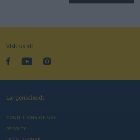
Visit us at:
facebook
YouTube
Instagram
Langenscheidt
CONDITIONS OF USE
PRIVACY
LEGAL NOTICE