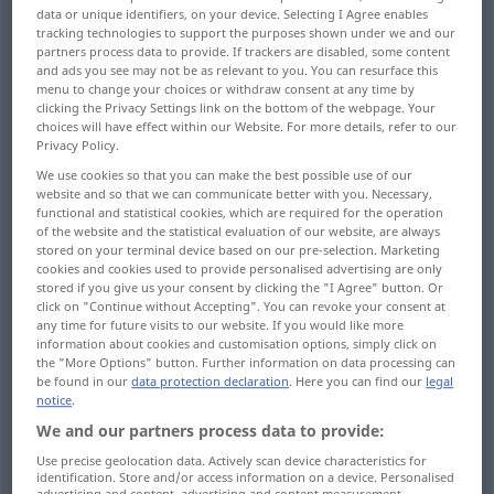
data or unique identifiers, on your device. Selecting I Agree enables
tracking technologies to support the purposes shown under we and our
Overview of all translations
partners process data to provide. If trackers are disabled, some content
(For more details, click/tap on the translation)
and ads you see may not be as relevant to you. You can resurface this
menu to change your choices or withdraw consent at any time by
clicking the Privacy Settings link on the bottom of the webpage. Your
Käfig, Vogelbauer
choices will have effect within our Website. For more details, refer to our
Privacy Policy.
Gefängnis, Gefangenschaft,
We use cookies so that you can make the best possible use of our
website and so that we can communicate better with you. Necessary,
Kriegsgefangenenteillager...
functional and statistical cookies, which are required for the operation
of the website and the statistical evaluation of our website, are always
stored on your terminal device based on our pre-selection. Marketing
Fahrkorb, Kabine, Plattform
Förderkorb
cookies and cookies used to provide personalised advertising are only
stored if you give us your consent by clicking the "I Agree" button. Or
click on "Continue without Accepting". You can revoke your consent at
Kugelkäfig, Ventilkorb, Stahlgerüst,
any time for future visits to our website. If you would like more
Seiltrommel
information about cookies and customisation options, simply click on
the "More Options" button. Further information on data processing can
be found in our
data protection declaration
. Here you can find our
legal
Käfigschutz
Stahlgerüst, Kapelle
notice
.
We and our partners process data to provide:
bewegliche Abschirmung des Ziels...
Use precise geolocation data. Actively scan device characteristics for
identification. Store and/or access information on a device. Personalised
advertising and content, advertising and content measurement,