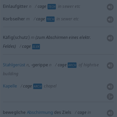
Einlaufgitter
n
cage
in sewer
etc
TECH
Korbseiher
m
cage
in sewer
etc
TECH
Käfig(schutz)
m
(zum Abschirmen eines elektr.
Feldes)
cage
ELEK
Stahlgerüst
n
,
-gerippe
n
cage
of highrise
ARCH
building
Kapelle
cage
chapel
ARCH
bewegliche
Abschirmung
des Ziels
cage
in