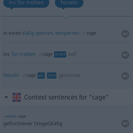
ins Tor treiben
fesseln
in einen
Käfig
sperren
,
einsperren
cage
ins
Tor
treiben
cage
ball
SPORT
fesseln
cage
gyroscope
MIL
TECH
Context sentences for "cage"
wicker
cage
geflochtener (Vogel)Käfig