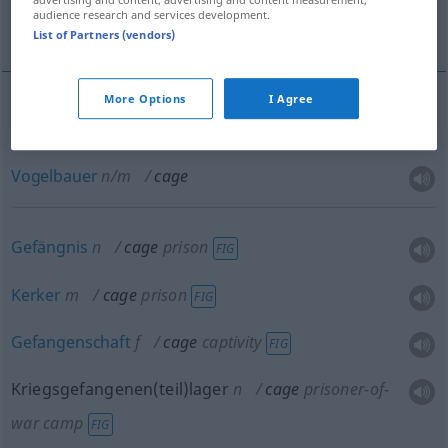
audience research and services development.
Tor
Einlaufgitter, Korbseiher
List of Partners (vendors)
More Options
I Agree
Käfig
m
cage
Vogelbauer
n/m
cage
Gefängnis
n
cage
prison
FIG
Kerker
m
cage
prison
FIG
Gefangenschaft
f
cage
captivity
FIG
Kriegsgefangenen(teil)lager
n
cage
prisoner-of-
war camp
FIG