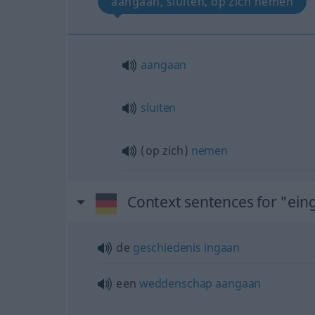
aangaan, sluiten, op zich nemen
aangaan
sluiten
(op zich)
nemen
Context sentences for "ei
de
geschiedenis
ingaan
een
weddenschap
aangaan