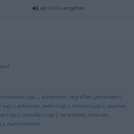
ein
Risiko
eingehen
nzen)
chschauen (ugs.)
,
aufnehmen
,
begreifen
,
(jemandem)
 (ugs.)
,
erkennen
,
peilen (ugs.)
,
checken (ugs.)
,
spannen
en (ugs.)
,
schnallen (ugs.)
,
verarbeiten
,
erfassen
,
s.)
,
nachvollziehen