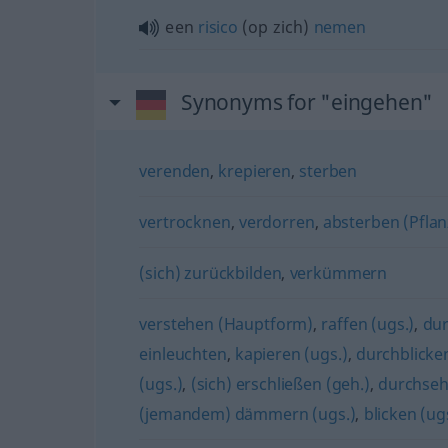
een
risico
(op zich)
nemen
Synonyms for "eingehen"
verenden
,
krepieren
,
sterben
vertrocknen
,
verdorren
,
absterben (Pfla
(sich) zurückbilden
,
verkümmern
verstehen (Hauptform)
,
raffen (ugs.)
,
dur
einleuchten
,
kapieren (ugs.)
,
durchblicken
(ugs.)
,
(sich) erschließen (geh.)
,
durchseh
(jemandem) dämmern (ugs.)
,
blicken (ug