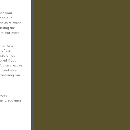
, on your
 and our
be as relevant
icking the
ite. For more
mmunicate
n of the
based on our
ored if you
 You can revoke
ut cookies and
rocessing can
ccess
ment, audience