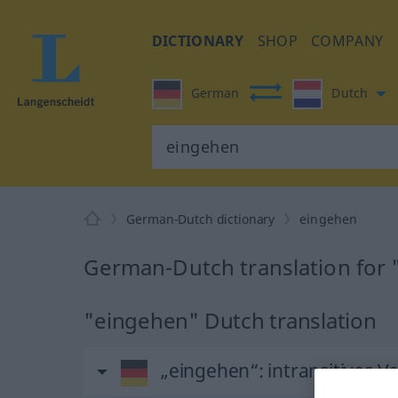
DICTIONARY
SHOP
COMPANY
German
Dutch
German-Dutch dictionary
eingehen
German-Dutch translation for
"eingehen" Dutch translation
„eingehen“
: intransitives V