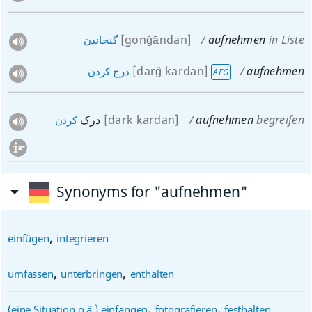
[gonğāndan]
aufnehmen
in Liste
گنجاندن
[darğ kardan]
aufnehmen
درج
کردن
AFG
درک
[dark kardan]
aufnehmen
begreifen
کردن
Synonyms for "aufnehmen"
,
einfügen
integrieren
,
,
umfassen
unterbringen
enthalten
,
,
(eine Situation o.ä.) einfangen
fotografieren
festhalten