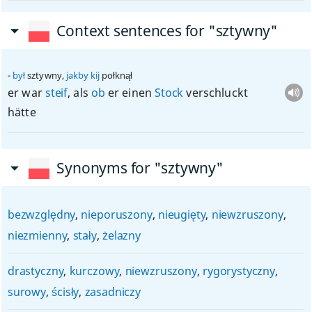
Context sentences for "sztywny"
był
sztywny,
jakby
kij
połknął
er war
steif
, als
ob
er einen
Stock
verschluckt
hätte
Synonyms for "sztywny"
bezwzględny
,
nieporuszony
,
nieugięty
,
niewzruszony
,
niezmienny
,
stały
,
żelazny
drastyczny
,
kurczowy
,
niewzruszony
,
rygorystyczny
,
surowy
,
ścisły
,
zasadniczy