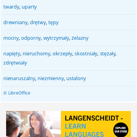
twardy
,
uparty
drewniany
,
drętwy
,
tępy
mocny
,
odporny
,
wytrzymały
,
żelazny
napięty
,
nieruchomy
,
okrzepły
,
skostniały
,
stężały
,
zdrętwiały
nienaruszalny
,
niezmienny
,
ustalony
© LibreOffice